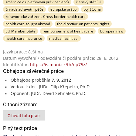
směrnice o uplatňování práv pacientů
členský stát EU
úhrada zdravotní péče
evropské právo
pojišťovna
zdravotnické zařízení. Cross-border health care
health care sought abroad
the directive on patients' rights
EU Member State
reimbursement of health care
European law
health care insurance
medical facilities.
Jazyk práce: čeština
Datum vytvoření / odevzdání či podání práce: 28. 6. 2012
Identifikátor:
https://is.muni.cz/th/np75z/
Obhajoba závěrečné práce
Obhajoba proběhla
7. 9. 2012
Vedoucí: doc. JUDr. Filip Křepelka, Ph.D.
Oponent: JUDr. David Sehnálek, Ph.D.
Citační záznam
Citovat tuto práci
Plný text práce