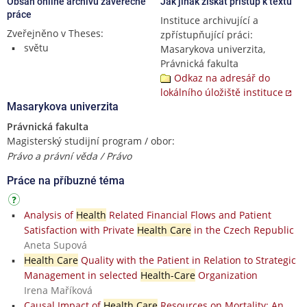
Obsah online archivu závěrečné
Jak jinak získat přístup k textu
práce
Instituce archivující a
Zveřejněno v Theses:
zpřístupňující práci:
světu
Masarykova univerzita,
Právnická fakulta
Odkaz na adresář do
lokálního úložiště instituce
Masarykova univerzita
Právnická fakulta
Magisterský studijní program / obor:
Právo a právní věda / Právo
Práce na příbuzné téma
Analysis of
Health
Related Financial Flows and Patient
Satisfaction with Private
Health Care
in the Czech Republic
Aneta Supová
Health Care
Quality with the Patient in Relation to Strategic
Management in selected
Health-Care
Organization
Irena Maříková
Causal Impact of
Health Care
Resources on Mortality: An