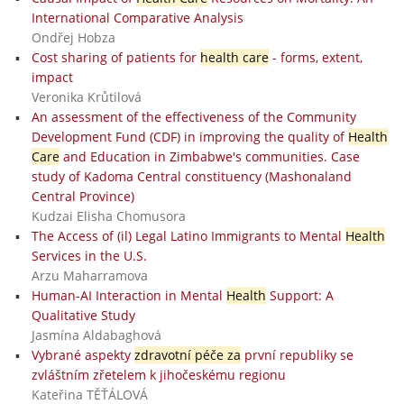
International Comparative Analysis
Ondřej Hobza
Cost sharing of patients for
health care
- forms, extent,
impact
Veronika Krůtilová
An assessment of the effectiveness of the Community
Development Fund (CDF) in improving the quality of
Health
Care
and Education in Zimbabwe's communities. Case
study of Kadoma Central constituency (Mashonaland
Central Province)
Kudzai Elisha Chomusora
The Access of (il) Legal Latino Immigrants to Mental
Health
Services in the U.S.
Arzu Maharramova
Human-AI Interaction in Mental
Health
Support: A
Qualitative Study
Jasmína Aldabaghová
Vybrané aspekty
zdravotní péče za
první republiky se
zvláštním zřetelem k jihočeskému regionu
Kateřina TĚŤÁLOVÁ