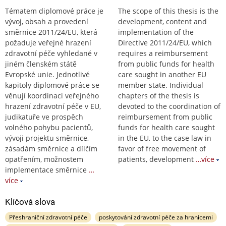
Tématem diplomové práce je
The scope of this thesis is the
vývoj, obsah a provedení
development, content and
směrnice 2011/24/EU, která
implementation of the
požaduje veřejné hrazení
Directive 2011/24/EU, which
zdravotní péče vyhledané v
requires a reimbursement
jiném členském státě
from public funds for health
Evropské unie. Jednotlivé
care sought in another EU
kapitoly diplomové práce se
member state. Individual
věnují koordinaci veřejného
chapters of the thesis is
hrazení zdravotní péče v EU,
devoted to the coordination of
judikatuře ve prospěch
reimbursement from public
volného pohybu pacientů,
funds for health care sought
vývoji projektu směrnice,
in the EU, to the case law in
zásadám směrnice a dílčím
favor of free movement of
opatřením, možnostem
patients, development
…více
implementace směrnice
…
více
Klíčová slova
Přeshraniční zdravotní péče
poskytování zdravotní péče za hranicemi