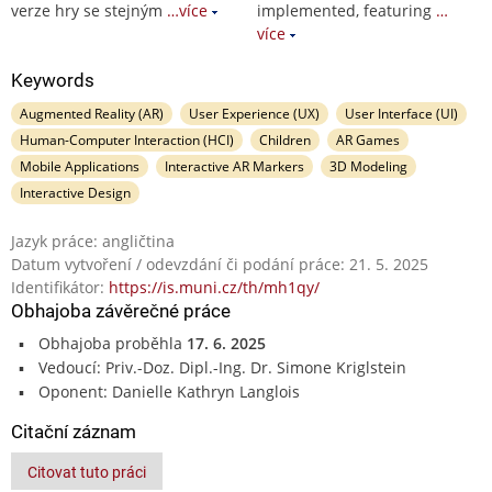
verze hry se stejným
…více
implemented, featuring
…
více
Keywords
Augmented Reality (AR)
User Experience (UX)
User Interface (UI)
Human-Computer Interaction (HCI)
Children
AR Games
Mobile Applications
Interactive AR Markers
3D Modeling
Interactive Design
Jazyk práce: angličtina
Datum vytvoření / odevzdání či podání práce: 21. 5. 2025
Identifikátor:
https://is.muni.cz/th/mh1qy/
Obhajoba závěrečné práce
Obhajoba proběhla
17. 6. 2025
Vedoucí: Priv.-Doz. Dipl.-Ing. Dr. Simone Kriglstein
Oponent: Danielle Kathryn Langlois
Citační záznam
Citovat tuto práci