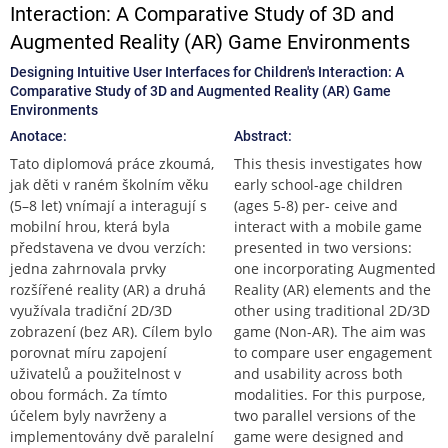
Interaction: A Comparative Study of 3D and
Augmented Reality (AR) Game Environments
Designing Intuitive User Interfaces for Children's Interaction: A
Comparative Study of 3D and Augmented Reality (AR) Game
Environments
Anotace:
Abstract:
Tato diplomová práce zkoumá,
This thesis investigates how
jak děti v raném školním věku
early school-age children
(5–8 let) vnímají a interagují s
(ages 5-8) per- ceive and
mobilní hrou, která byla
interact with a mobile game
představena ve dvou verzích:
presented in two versions:
jedna zahrnovala prvky
one incorporating Augmented
rozšířené reality (AR) a druhá
Reality (AR) elements and the
využívala tradiční 2D/3D
other using traditional 2D/3D
zobrazení (bez AR). Cílem bylo
game (Non-AR). The aim was
porovnat míru zapojení
to compare user engagement
uživatelů a použitelnost v
and usability across both
obou formách. Za tímto
modalities. For this purpose,
účelem byly navrženy a
two parallel versions of the
implementovány dvě paralelní
game were designed and