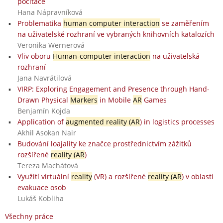
počítače
Hana Nápravníková
Problematika
human computer interaction
se zaměřením
na uživatelské rozhraní ve vybraných knihovních katalozích
Veronika Wernerová
Vliv oboru
Human-computer interaction
na uživatelská
rozhraní
Jana Navrátilová
VIRP: Exploring Engagement and Presence through Hand-
Drawn Physical
Markers
in Mobile
AR
Games
Benjamín Kojda
Application of
augmented reality (AR
) in logistics processes
Akhil Asokan Nair
Budování loajality ke značce prostřednictvím zážitků
rozšířené
reality (AR
)
Tereza Machátová
Využití virtuální
reality
(VR) a rozšířené
reality (AR
) v oblasti
evakuace osob
Lukáš Kobliha
Všechny práce