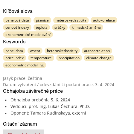
Klíčová slova
panelová data
pšenice
heteroskedasticita
autokorelace
cenové indexy
teplota
srážky
klimatická změna
ekonometrické modelování
Keywords
panel data
wheat
heteroskedasticity
autocorrelation
price index
temperature
precipitation
climate change
econometric modelling
Jazyk práce: čeština
Datum vytvoření / odevzdání či podání práce: 3. 4. 2024
Obhajoba závěrečné práce
Obhajoba proběhla
5. 6. 2024
Vedoucí: prof. Ing. Lukáš Čechura, Ph.D.
Oponent: Tamara Rudinskaya, externi
Citační záznam