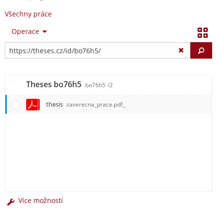
Všechny práce
Operace
Vy
Theses bo76h5
bo76h5
/2
thesis
zaverecna_prace.pdf_
Více možností