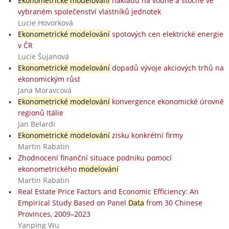
Ekonometrické modelování
nákladů na vodné a stočné ve
vybraném společenství vlastníků jednotek
Lucie Hovorková
Ekonometrické modelování
spotových cen elektrické energie
v ČR
Lucie Šujanová
Ekonometrické modelování
dopadů vývoje akciových trhů na
ekonomickým růst
Jana Moravcová
Ekonometrické modelování
konvergence ekonomické úrovně
regionů Itálie
Jan Belardi
Ekonometrické modelování
zisku konkrétní firmy
Martin Rabatin
Zhodnocení finanční situace podniku pomocí
ekonometrického
modelování
Martin Rabatin
Real Estate Price Factors and Economic Efficiency: An
Empirical Study Based on Panel
Data
from 30 Chinese
Provinces, 2009–2023
Yanping Wu