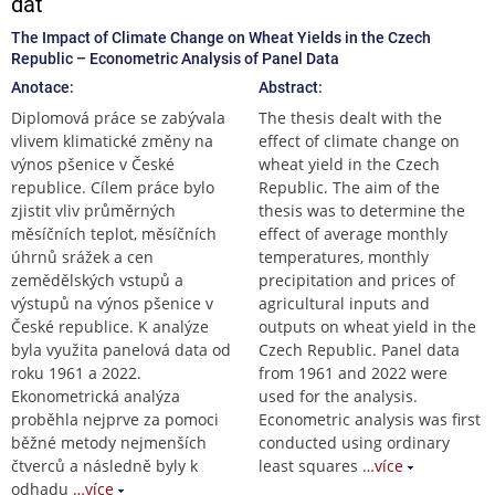
dat
The Impact of Climate Change on Wheat Yields in the Czech
Republic – Econometric Analysis of Panel Data
Anotace:
Abstract:
Diplomová práce se zabývala
The thesis dealt with the
vlivem klimatické změny na
effect of climate change on
výnos pšenice v České
wheat yield in the Czech
republice. Cílem práce bylo
Republic. The aim of the
zjistit vliv průměrných
thesis was to determine the
měsíčních teplot, měsíčních
effect of average monthly
úhrnů srážek a cen
temperatures, monthly
zemědělských vstupů a
precipitation and prices of
výstupů na výnos pšenice v
agricultural inputs and
České republice. K analýze
outputs on wheat yield in the
byla využita panelová data od
Czech Republic. Panel data
roku 1961 a 2022.
from 1961 and 2022 were
Ekonometrická analýza
used for the analysis.
proběhla nejprve za pomoci
Econometric analysis was first
běžné metody nejmenších
conducted using ordinary
čtverců a následně byly k
least squares
…více
odhadu
…více