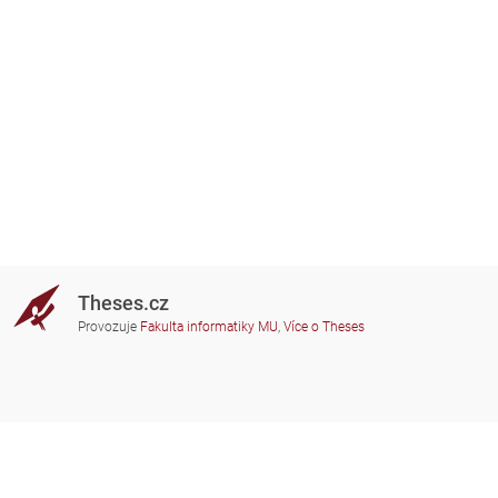
Theses.cz
Provozuje
Fakulta informatiky MU
,
Více o Theses
Potřebujete poradit?
Zapojené školy
theses@fi.muni.cz
Správci zapojených škol