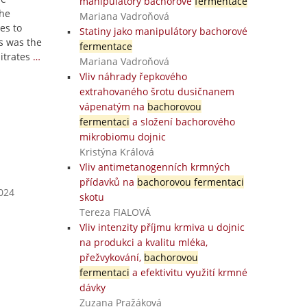
manipulátory bachorové
fermentace
the
Mariana Vadroňová
es to
Statiny jako manipulátory bachorové
s was the
fermentace
itrates
…
Mariana Vadroňová
Vliv náhrady řepkového
extrahovaného šrotu dusičnanem
vápenatým na
bachorovou
fermentaci
a složení bachorového
mikrobiomu dojnic
Kristýna Králová
Vliv antimetanogenních krmných
přídavků na
bachorovou fermentaci
2024
skotu
Tereza FIALOVÁ
Vliv intenzity příjmu krmiva u dojnic
na produkci a kvalitu mléka,
přežvykování,
bachorovou
fermentaci
a efektivitu využití krmné
dávky
Zuzana Pražáková