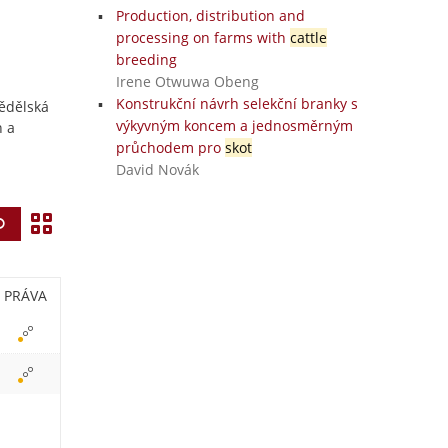
Production, distribution and
processing on farms with
cattle
breeding
Irene Otwuwa Obeng
Konstrukční návrh selekční branky s
mědělská
výkyvným koncem a jednosměrným
h a
průchodem pro
skot
David Novák
Z
Vyhledat
o
b
PRÁVA
r
a
z