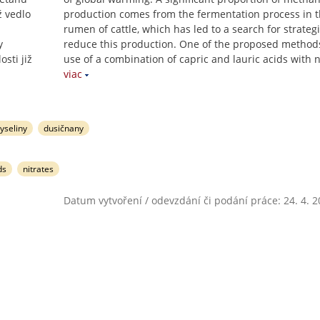
ž vedlo
production comes from the fermentation process in 
rumen of cattle, which has led to a search for strategi
y
reduce this production. One of the proposed method
sti již
use of a combination of capric and lauric acids with n
viac
yseliny
dusičnany
ds
nitrates
Datum vytvoření / odevzdání či podání práce: 24. 4. 