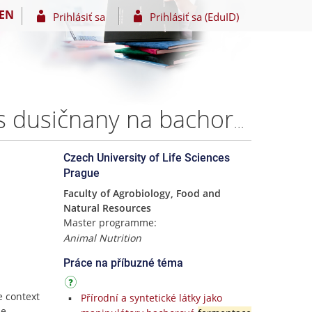
EN
Prihlásiť sa
Prihlásiť sa (EduID)
Vliv kombinace kyseliny kaprinové a kyseliny laurové s dusičnany na bachorovou fermentaci a produkci metanu in vitro – Bc. Pavla Krausová
Czech University of Life Sciences
Prague
Faculty of Agrobiology, Food and
Natural Resources
Master programme:
Animal Nutrition
Práce na příbuzné téma
e context
Přírodní a syntetické látky jako
ne