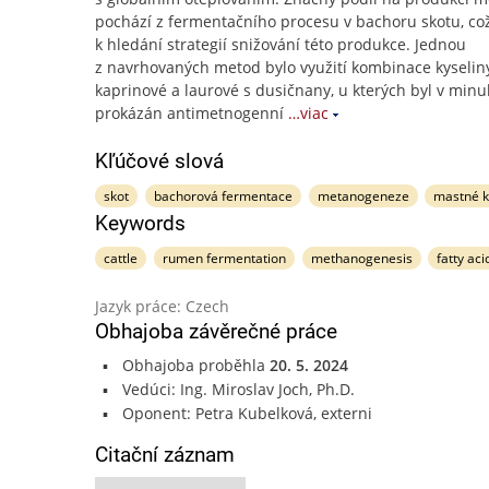
pochází z fermentačního procesu v bachoru skotu, co
k hledání strategií snižování této produkce. Jednou
z navrhovaných metod bylo využití kombinace kyselin
kaprinové a laurové s dusičnany, u kterých byl v minulo
prokázán antimetnogenní
…viac
Kľúčové slová
skot
bachorová fermentace
metanogeneze
mastné k
Keywords
cattle
rumen fermentation
methanogenesis
fatty aci
Jazyk práce: Czech
Obhajoba závěrečné práce
Obhajoba proběhla
20. 5. 2024
Vedúci: Ing. Miroslav Joch, Ph.D.
Oponent: Petra Kubelková, externi
Citační záznam