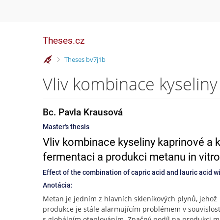
Theses.cz
>
Theses bv7j1b
Bc. Pavla Krausová
Master's thesis
Vliv kombinace kyseliny kaprinové a 
fermentaci a produkci metanu in vitro
Effect of the combination of capric acid and lauric acid 
Anotácia:
Metan je jedním z hlavních skleníkových plynů, jehož
produkce je stále alarmujícím problémem v souvislost
s globálním oteplováním. Značný podíl na produkci 