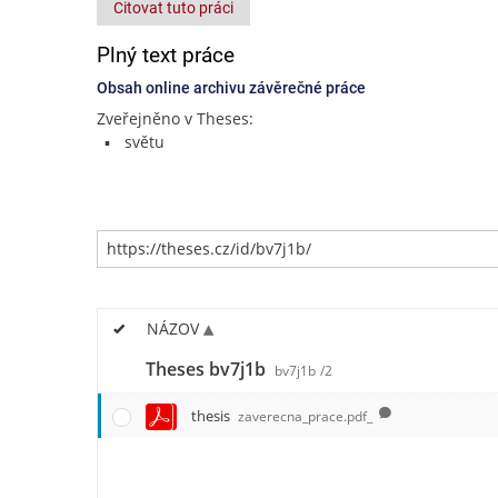
Citovat tuto práci
Plný text práce
Obsah online archivu závěrečné práce
Zveřejněno v Theses:
světu
NÁZOV
Theses bv7j1b
bv7j1b
/2
thesis
zaverecna_prace.pdf_