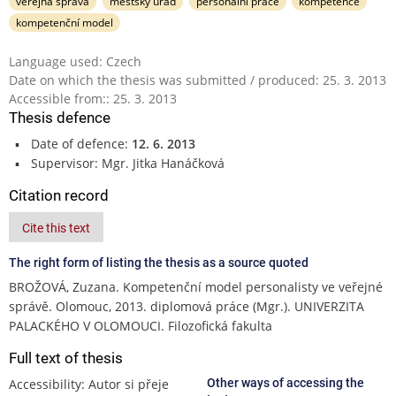
veřejná správa
městský úřad
personální práce
kompetence
kompetenční model
Language used: Czech
Date on which the thesis was submitted / produced: 25. 3. 2013
Accessible from:: 25. 3. 2013
Thesis defence
Date of defence:
12. 6. 2013
Supervisor: Mgr. Jitka Hanáčková
Citation record
Cite this text
The right form of listing the thesis as a source quoted
BROŽOVÁ, Zuzana. Kompetenční model personalisty ve veřejné
správě. Olomouc, 2013. diplomová práce (Mgr.). UNIVERZITA
PALACKÉHO V OLOMOUCI. Filozofická fakulta
Full text of thesis
Accessibility: Autor si přeje
Other ways of accessing the