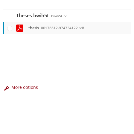
Theses bwih5t
bwih5t
/2
thesis
00176612-974734122.pdf
More options