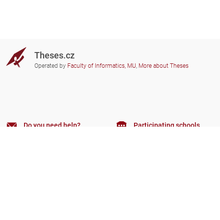
Theses.cz
Operated by
Faculty of Informatics, MU
,
More about Theses
Do you need help?
Participating schools
theses@fi.muni.cz
Administrators of educational
institutions involved
Help
Privacy
Frequently asked questions
Accessibility
Zobrazit klasickou verzi