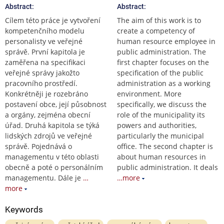
Abstract:
Abstract:
Cílem této práce je vytvoření
The aim of this work is to
kompetenčního modelu
create a competency of
personalisty ve veřejné
human resource employee in
správě. První kapitola je
public administration. The
zaměřena na specifikaci
first chapter focuses on the
veřejné správy jakožto
specification of the public
pracovního prostředí.
administration as a working
Konkrétněji je rozebráno
environment. More
postavení obce, její působnost
specifically, we discuss the
a orgány, zejména obecní
role of the municipality its
úřad. Druhá kapitola se týká
powers and authorities,
lidských zdrojů ve veřejné
particularly the municipal
správě. Pojednává o
office. The second chapter is
managementu v této oblasti
about human resources in
obecně a poté o personálním
public administration. It deals
managementu. Dále je
…
…more
more
Keywords