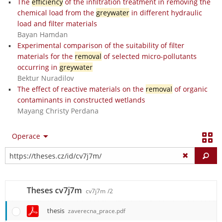
The
efficiency
of the infiltration treatment in removing the
chemical load from the
greywater
in different hydraulic
load and filter materials
Bayan Hamdan
Experimental comparison of the suitability of filter
materials for the
removal
of selected micro-pollutants
occurring in
greywater
Bektur Nuradilov
The effect of reactive materials on the
removal
of organic
contaminants in constructed wetlands
Mayang Christy Perdana
Operace
Vy
Theses cv7j7m
cv7j7m
/2
thesis
zaverecna_prace.pdf