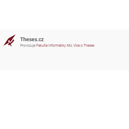
Theses.cz
Provozuje
Fakulta informatiky MU
,
Více o Theses
Potřebujete poradit?
Zapojené školy
theses@fi.muni.cz
Správci zapojených škol
Nápověda
Soukromí
Často kladené dotazy
Přístupnost
Zobrazit klasickou verzi