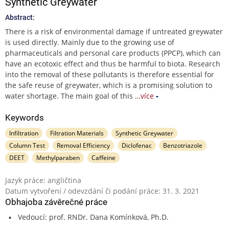
Synthetic Greywater
Abstract:
There is a risk of environmental damage if untreated greywater
is used directly. Mainly due to the growing use of
pharmaceuticals and personal care products (PPCP), which can
have an ecotoxic effect and thus be harmful to biota. Research
into the removal of these pollutants is therefore essential for
the safe reuse of greywater, which is a promising solution to
water shortage. The main goal of this
…více
Keywords
Infiltration
Filtration Materials
Synthetic Greywater
Column Test
Removal Efficiency
Diclofenac
Benzotriazole
DEET
Methylparaben
Caffeine
Jazyk práce: angličtina
Datum vytvoření / odevzdání či podání práce: 31. 3. 2021
Obhajoba závěrečné práce
Vedoucí: prof. RNDr. Dana Komínková, Ph.D.