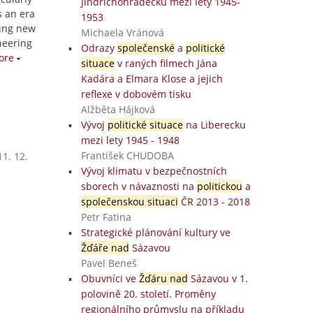
Jindřichohradecku mezi lety 1945-
s an era
1953
ting new
Michaela Vránová
neering
Odrazy
společenské
a
politické
ore
situace
v raných filmech Jána
Kadára a Elmara Klose a jejich
reflexe v dobovém tisku
Alžběta Hájková
Vývoj
politické situace
na Liberecku
mezi lety 1945 - 1948
František CHUDOBA
1. 12.
Vývoj klimatu v bezpečnostních
sborech v návaznosti na
politickou
a
společenskou situaci
ČR 2013 - 2018
Petr Fatina
Strategické plánování kultury ve
Žďáře nad
Sázavou
Pavel Beneš
Obuvníci ve
Žďáru nad
Sázavou v 1.
polovině 20. století. Proměny
regionálního průmyslu na příkladu