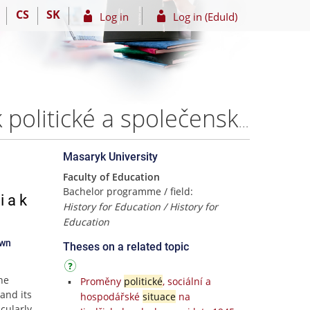
CS
SK
Log in
Log in (EduId)
Žďár nad Sázavou v období normalizace - příspěvek k politické a společenské situaci a k výstavbě ve městě – Bc. Jan Liml
Masaryk University
Faculty of Education
Bachelor programme / field:
i a k
History for Education / History for
Education
own
Theses on a related topic
he
Proměny
politické
, sociální a
 and its
hospodářské
situace
na
cularly