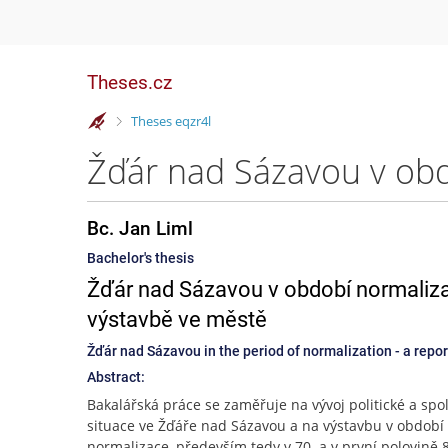
Theses.cz
>
Theses eqzr4l
Bc. Jan Liml
Bachelor's thesis
Žďár nad Sázavou v období normalizace
výstavbě ve městě
Žďár nad Sázavou in the period of normalization - a repor
Abstract:
Bakalářská práce se zaměřuje na vývoj politické a sp
situace ve Žďáře nad Sázavou a na výstavbu v období
normalizace, především tedy v 70. a v první polovině 80