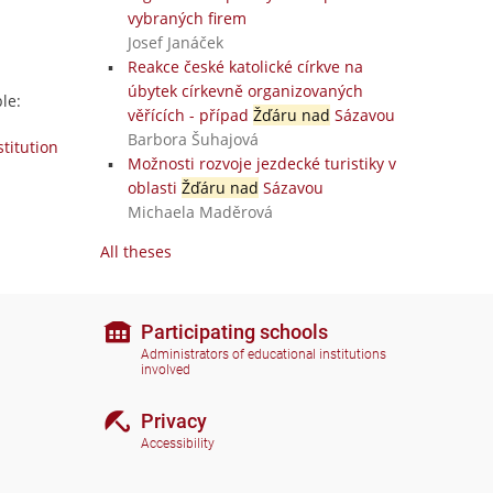
vybraných firem
Josef Janáček
Reakce české katolické církve na
úbytek církevně organizovaných
le:
věřících - případ
Žďáru nad
Sázavou
Barbora Šuhajová
stitution
Možnosti rozvoje jezdecké turistiky v
oblasti
Žďáru nad
Sázavou
Michaela Maděrová
All theses
Participating schools
Administrators of educational institutions
involved
Privacy
Accessibility