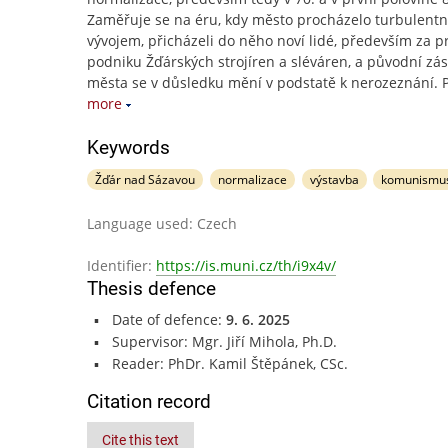
Zaměřuje se na éru, kdy město procházelo turbulent
vývojem, přicházeli do něho noví lidé, především za pr
podniku Žďárských strojíren a sléváren, a původní zá
města se v důsledku mění v podstatě k nerozeznání. 
more
Keywords
Žďár nad Sázavou
normalizace
výstavba
komunismu
Language used: Czech
Identifier:
https://is.muni.cz/th/i9x4v/
Thesis defence
Date of defence:
9. 6. 2025
Supervisor: Mgr. Jiří Mihola, Ph.D.
Reader: PhDr. Kamil Štěpánek, CSc.
Citation record
Cite this text