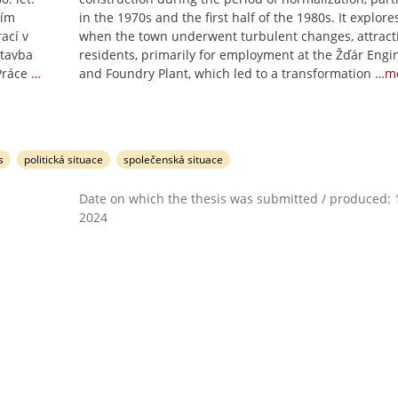
ním
in the 1970s and the first half of the 1980s. It explore
ací v
when the town underwent turbulent changes, attrac
stavba
residents, primarily for employment at the Žďár Engi
Práce
…
and Foundry Plant, which led to a transformation
…m
s
politická situace
společenská situace
Date on which the thesis was submitted / produced: 1
2024