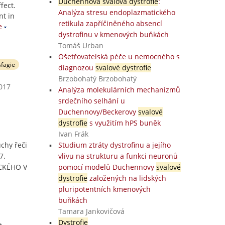
Duchennova svalová dystrofie
:
fect.
Analýza stresu endoplazmatického
nt in
retikula zapříčiněného absencí
e
dystrofinu v kmenových buňkách
Tomáš Urban
Ošetřovatelská péče u nemocného s
sfagie
diagnozou
svalové dystrofie
Brzobohatý Brzobohatý
2017
Analýza molekulárních mechanizmů
srdečního selhání u
Duchennovy/Beckerovy
svalové
dystrofie
s využitím hPS buněk
Ivan Frák
chy řeči
Studium ztráty dystrofinu a jejího
7.
vlivu na strukturu a funkci neuronů
ACKÉHO V
pomocí modelů Duchennovy
svalové
dystrofie
založených na lidských
pluripotentních kmenových
buňkách
Tamara Jankovičová
Dystrofie