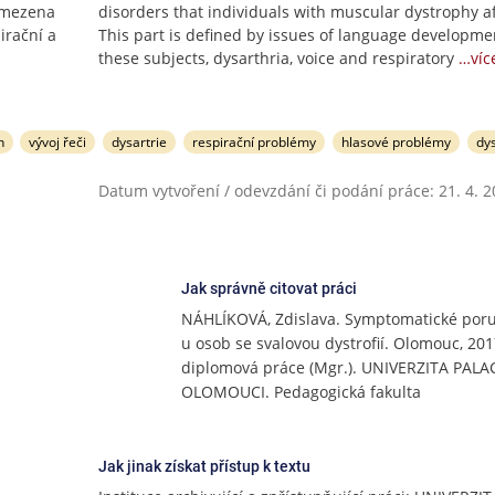
vymezena
disorders that individuals with muscular dystrophy af
irační a
This part is defined by issues of language developme
these subjects, dysarthria, voice and respiratory
…víc
n
vývoj řeči
dysartrie
respirační problémy
hlasové problémy
dy
Datum vytvoření / odevzdání či podání práce: 21. 4. 
Jak správně citovat práci
NÁHLÍKOVÁ, Zdislava. Symptomatické poru
u osob se svalovou dystrofií. Olomouc, 201
diplomová práce (Mgr.). UNIVERZITA PAL
OLOMOUCI. Pedagogická fakulta
Jak jinak získat přístup k textu