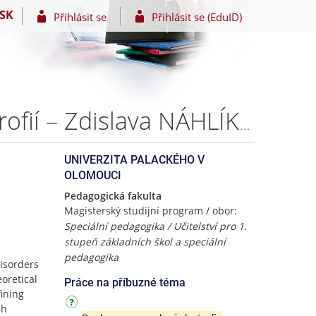
SK
Přihlásit se
Přihlásit se (EduID)
Symptomatické poruchy řeči u osob se svalovou dystrofií – Zdislava NÁHLÍKOVÁ
UNIVERZITA PALACKÉHO V
OLOMOUCI
Pedagogická fakulta
Magisterský studijní program / obor:
Speciální pedagogika / Učitelství pro 1.
stupeň základních škol a speciální
pedagogika
isorders
oretical
Práce na příbuzné téma
fining
ch