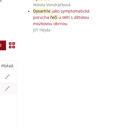
A
Nikola Vondráčková
Dysartrie
jako symptomatická
porucha
řeči
u dětí s dětskou
mozkovou obrnou
Jiří Hejda
Z
Vyhledat
o
b
PRÁVA
r
a
z
i
t