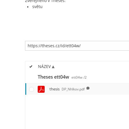
Zveřejněno v Theses:
světu
NÁZEV
Theses ett04w
ett04w
/2
thesis
DP_Nhlkov.pdf