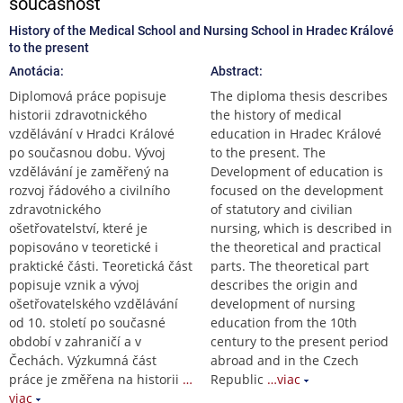
současnost
History of the Medical School and Nursing School in Hradec Králové
to the present
Anotácia:
Abstract:
Diplomová práce popisuje
The diploma thesis describes
historii zdravotnického
the history of medical
vzdělávání v Hradci Králové
education in Hradec Králové
po současnou dobu. Vývoj
to the present. The
vzdělávání je zaměřený na
Development of education is
rozvoj řádového a civilního
focused on the development
zdravotnického
of statutory and civilian
ošetřovatelství, které je
nursing, which is described in
popisováno v teoretické i
the theoretical and practical
praktické části. Teoretická část
parts. The theoretical part
popisuje vznik a vývoj
describes the origin and
ošetřovatelského vzdělávání
development of nursing
od 10. století po současné
education from the 10th
období v zahraničí a v
century to the present period
Čechách. Výzkumná část
abroad and in the Czech
práce je změřena na historii
…
Republic
…viac
viac