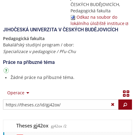
ČESKÝCH BUDĚJOVICÍCH,
Pedagogická fakulta
Odkaz na soubor do
lokálního úložiště instituce
JIHOČESKÁ UNIVERZITA V ČESKÝCH BUDĚJOVICÍCH
Pedagogická fakulta
Bakalářský studijní program / obor:
Specializace v pedagogice / Přu-Chu
Práce na příbuzné téma
Žádné práce na příbuzné téma.
Operace
Vy
Theses gj42ox
gj42ox
/2