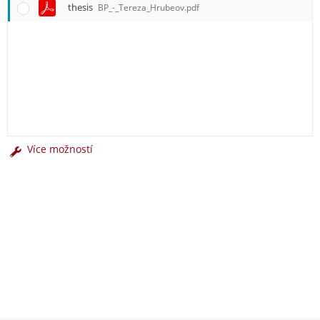
thesis
BP_-_Tereza_Hrubeov.pdf
Více možností