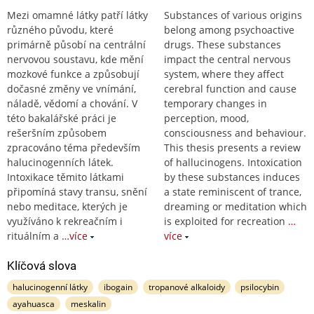
Mezi omamné látky patří látky
Substances of various origins
různého původu, které
belong among psychoactive
primárně působí na centrální
drugs. These substances
nervovou soustavu, kde mění
impact the central nervous
mozkové funkce a způsobují
system, where they affect
dočasné změny ve vnímání,
cerebral function and cause
náladě, vědomí a chování. V
temporary changes in
této bakalářské práci je
perception, mood,
rešeršním způsobem
consciousness and behaviour.
zpracováno téma především
This thesis presents a review
halucinogenních látek.
of hallucinogens. Intoxication
Intoxikace těmito látkami
by these substances induces
připomíná stavy transu, snění
a state reminiscent of trance,
nebo meditace, kterých je
dreaming or meditation which
využíváno k rekreačním i
is exploited for recreation
…
rituálním a
…více
více
Klíčová slova
halucinogenní látky
ibogain
tropanové alkaloidy
psilocybin
ayahuasca
meskalin