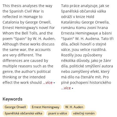
This thesis analyses the way
Tato práce analyzuje, jak se
the Spanish Civil War is
španělská občanská válka
reflected in Homage to
odráží v knize Hold
Catalonia by George Orwell,
Katalánsku George Orwella,
Ernest Hemingway's novel For
románu Komu zvoní hrana
Whom the Bell Tolls, and the
Ernesta Hemingwaye a básni
poem "Spain" by W. H. Auden.
"Spain" W. H. Audena. Tato tři
Although these works discuss
díla, ačkoli hovoří o stejné
the same war, the accounts
válce, jsou velice rozdílná.
are very different. The
Rozdíly jsou způsobeny
differences are caused by
několika důvody, jako je žánr
multiple reasons such as the
díla, politické smýšlení autora
genre, the author's political
nebo zamýšlený efekt, který
thinking or the intended
má dílo na čtenáře mít. Pro
effect the work should
…více
plné pochopení historického
…více
Keywords
George Orwell
Ernest Hemingway
W. H. Auden
španělská občanská válka
psaní o válce
válečný román