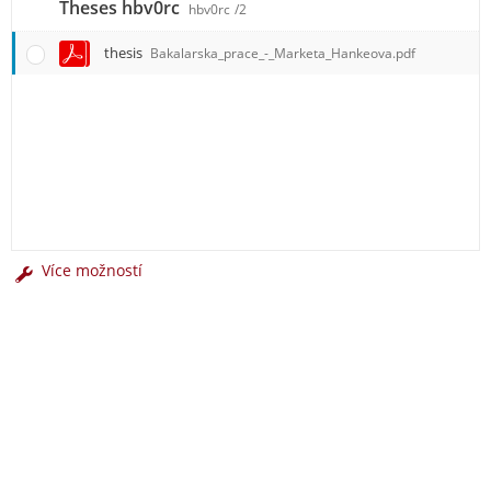
Theses hbv0rc
hbv0rc
/2
thesis
Bakalarska_prace_-_Marketa_Hankeova.pdf
Více možností