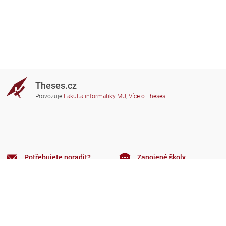
Theses.cz
Provozuje
Fakulta informatiky MU
,
Více o Theses
Potřebujete poradit?
Zapojené školy
theses@fi.muni.cz
Správci zapojených škol
Nápověda
Soukromí
Často kladené dotazy
Přístupnost