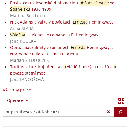
Postoj československé diplomacie k
občanské válce
ve
Španělsku
1936-1939
Martina Smolková
Nick Adams a válka v povídkách
Ernesta
Hemingwaye
Anna SLABÁ
Válečná
zkušenost v románech E. Hemingwaye
Jana KOUCKÁ
Obraz maskulinity v románech
Ernesta
Hemingwaye,
Normana Mailera a Tima O´Briena
Marian SIEDLOCZEK
Tacitus jako zdroj představ
o
vládě římských císařů a
o
povaze státní moci
Jana LANCOŠOVÁ
Všechny práce
Operace
Vy