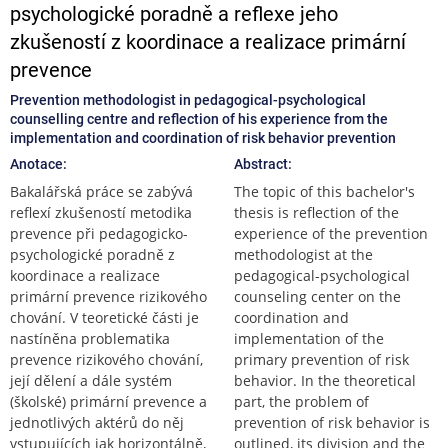
psychologické poradně a reflexe jeho
zkušeností z koordinace a realizace primární
prevence
Prevention methodologist in pedagogical-psychological
counselling centre and reflection of his experience from the
implementation and coordination of risk behavior prevention
Anotace:
Abstract:
Bakalářská práce se zabývá
The topic of this bachelor's
reflexí zkušeností metodika
thesis is reflection of the
prevence při pedagogicko-
experience of the prevention
psychologické poradně z
methodologist at the
koordinace a realizace
pedagogical-psychological
primární prevence rizikového
counseling center on the
chování. V teoretické části je
coordination and
nastíněna problematika
implementation of the
prevence rizikového chování,
primary prevention of risk
její dělení a dále systém
behavior. In the theoretical
(školské) primární prevence a
part, the problem of
jednotlivých aktérů do něj
prevention of risk behavior is
vstupujících jak horizontálně,
outlined, its division and the