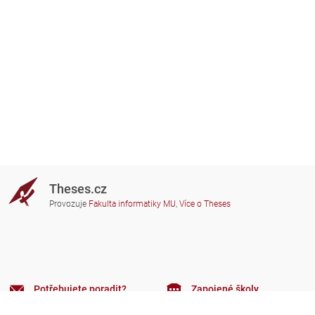
Theses.cz
Provozuje
Fakulta informatiky MU
,
Více o Theses
Potřebujete poradit?
Zapojené školy
theses@fi.muni.cz
Správci zapojených škol