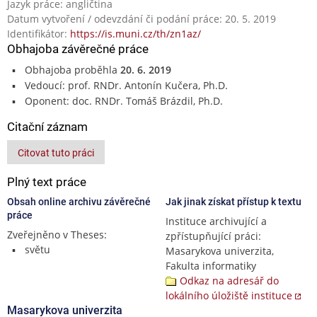
Jazyk práce: angličtina
Datum vytvoření / odevzdání či podání práce: 20. 5. 2019
Identifikátor:
https://is.muni.cz/th/zn1az/
Obhajoba závěrečné práce
Obhajoba proběhla
20. 6. 2019
Vedoucí: prof. RNDr. Antonín Kučera, Ph.D.
Oponent: doc. RNDr. Tomáš Brázdil, Ph.D.
Citační záznam
Citovat tuto práci
Plný text práce
Obsah online archivu závěrečné
Jak jinak získat přístup k textu
práce
Instituce archivující a
Zveřejněno v Theses:
zpřístupňující práci:
světu
Masarykova univerzita,
Fakulta informatiky
Odkaz na adresář do
lokálního úložiště instituce
Masarykova univerzita