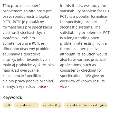
Táto práca sa zaoberá
In this thesis, we study the
problémom splnitelnosti pre
satisfiability problem for PCTL.
pravdepodobnostnú logiku
PCTL is a popular formalism
PCTL. PCTL je populárny
for specifying properties of
formalizmus pre špecifikáciu
stochastic systems. The
vlastností stochastických
satisfiability problem for PCTL
systémov. Problém
is a longstanding open
splnitelnosti pre PCTL je
problem interesting from a
dlhodobo otvorený problém
theoretical perspective,
zaujímavý z teoretickej
although its solution would
stránky, jeho riešenie by ale
also have various practical
malo aj praktické využitie, ako
applications, such as
napríklad overovanie
consistency checking for
konzistencie špecifikácií.
specifications. We give an
Najprv práca podáva prehľad
overview of known results
…
známych výsledkov
…více
více
Keywords
pctl
probabilistic ctl
satisfiability
probabilistic temporal logics