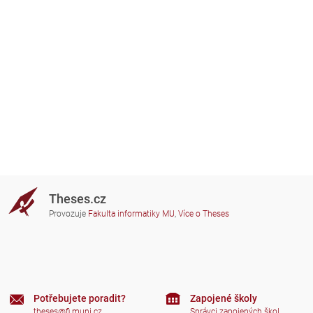
Theses.cz
Provozuje
Fakulta informatiky MU
,
Více o Theses
Potřebujete poradit?
Zapojené školy
theses@fi.muni.cz
Správci zapojených škol