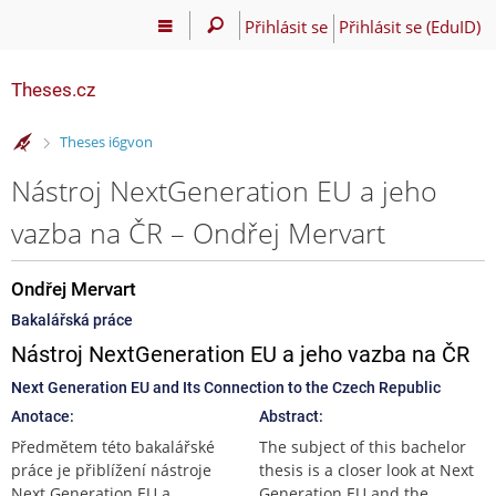
Přihlásit se
Přihlásit se (EduID)
Theses.cz
>
Theses i6gvon
Nástroj NextGeneration EU a jeho
vazba na ČR – Ondřej Mervart
Ondřej Mervart
Bakalářská práce
Nástroj NextGeneration EU a jeho vazba na ČR
Next Generation EU and Its Connection to the Czech Republic
Anotace:
Abstract:
Předmětem této bakalářské
The subject of this bachelor
práce je přiblížení nástroje
thesis is a closer look at Next
Next Generation EU a
Generation EU and the