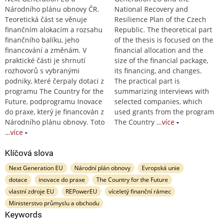
Národního plánu obnovy ČR.
National Recovery and
Teoretická část se věnuje
Resilience Plan of the Czech
finančním alokacím a rozsahu
Republic. The theoretical part
finančního balíku, jeho
of the thesis is focused on the
financování a změnám. V
financial allocation and the
praktické části je shrnutí
size of the financial package,
rozhovorů s vybranými
its financing, and changes.
podniky, které čerpaly dotaci z
The practical part is
programu The Country for the
summarizing interviews with
Future, podprogramu Inovace
selected companies, which
do praxe, který je financován z
used grants from the program
Národního plánu obnovy. Toto
The Country
…více
…více
Klíčová slova
Next Generation EU
Národní plán obnovy
Evropská unie
dotace
inovace do praxe
The Country for the Future
vlastní zdroje EU
REPowerEU
víceletý finanční rámec
Ministerstvo průmyslu a obchodu
Keywords