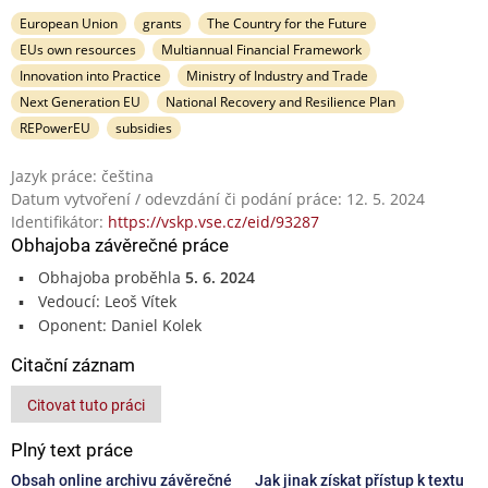
European Union
grants
The Country for the Future
EUs own resources
Multiannual Financial Framework
Innovation into Practice
Ministry of Industry and Trade
Next Generation EU
National Recovery and Resilience Plan
REPowerEU
subsidies
Jazyk práce: čeština
Datum vytvoření / odevzdání či podání práce: 12. 5. 2024
Identifikátor:
https://vskp.vse.cz/eid/93287
Obhajoba závěrečné práce
Obhajoba proběhla
5. 6. 2024
Vedoucí: Leoš Vítek
Oponent: Daniel Kolek
Citační záznam
Citovat tuto práci
Plný text práce
Obsah online archivu závěrečné
Jak jinak získat přístup k textu