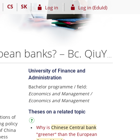
CS
SK
Log in
Log in (EduId)
Why is Chinese central bank "greener" than the European banks? – Bc. QiuYu Xu
University of Finance and
Administration
Bachelor programme / field:
Economics and Management /
Economics and Management
Theses on a related topic
tions of
ng policy
Why is
Chinese Central bank
of China
"greener" than the European
ness