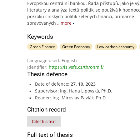
Evropskou centrální bankou. Řada přístupů, jako je v
literatury a analýza textů politik, se používá k hodnoc
pokroku čínských politik zelených financí, primárně
spravovaných
…more
Keywords
Green Finance
Green Economy
Low-carbon economy
Language used: English
Identifier:
https://is.vsfs.cz/th/onmif/
Thesis defence
Date of defence:
27. 10. 2023
Supervisor: Ing. Hana Lipovská, Ph.D.
Reader: Ing. Miroslav Pavlák, Ph.D.
Citation record
Cite this text
Full text of thesis