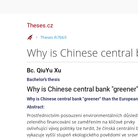
Theses.cz
>
Theses ih7bb5
Bc. QiuYu Xu
Bachelor's thesis
Why is Chinese central bank "greener
Why is Chinese central bank "greener" than the Europea
Abstract:
Prostřednictvím posouzení environmentálních důsle
zeleného financování se zaměřením na klíčové prvky
ovlivňující vývoj politiky lze tvrdit, že čínská centrální
vykazuje vyšší stupeň ekologického povědomí ve srov