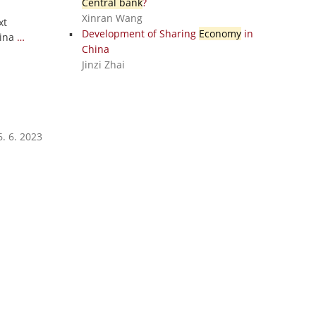
Central bank
?
Xinran Wang
xt
Development of Sharing
Economy
in
ina
…
China
Jinzi Zhai
. 6. 2023