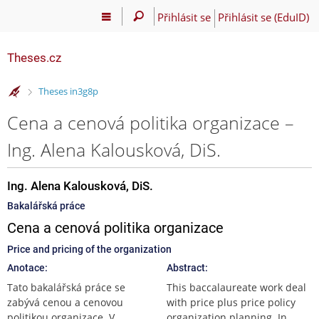
Přihlásit se
Přihlásit se (EduID)
Theses.cz
>
Theses in3g8p
Cena a cenová politika organizace –
Ing. Alena Kalousková, DiS.
Ing. Alena Kalousková, DiS.
Bakalářská práce
Cena a cenová politika organizace
Price and pricing of the organization
Anotace:
Abstract:
Tato bakalářská práce se
This baccalaureate work deal
zabývá cenou a cenovou
with price plus price policy
politikou organizace. V
organization planning. In