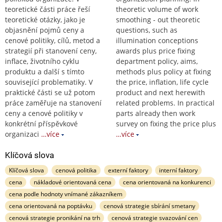
teoretické části práce řeší
theoretic volume of work
teoretické otázky, jako je
smoothing - out theoretic
objasnění pojmů ceny a
questions, such as
cenové politiky, cílů, metod a
illumination conceptions
strategií při stanovení ceny,
awards plus price fixing
inflace, životního cyklu
department policy, aims,
produktu a další s tímto
methods plus policy at fixing
související problematiky. V
the price, inflation, life cycle
praktické části se už potom
product and next herewith
práce zaměřuje na stanovení
related problems. In practical
ceny a cenové politiky v
parts already then work
konkrétní příspěvkové
survey on fixing the price plus
organizaci
…více
…více
Klíčová slova
Klíčová slova
cenová politika
externí faktory
interní faktory
cena
nákladové orientovaná cena
cena orientovaná na konkurenci
cena podle hodnoty vnímané zákazníkem
cena orientovaná na poptávku
cenová strategie sbírání smetany
cenová strategie pronikání na trh
cenová strategie svazování cen