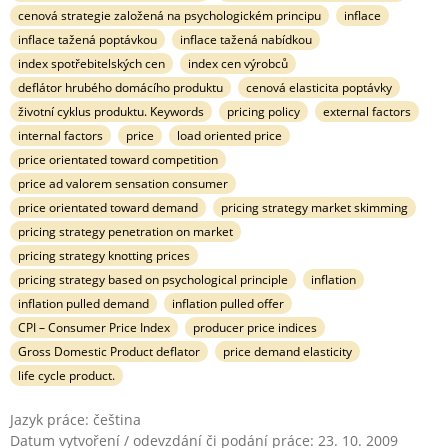
cenová strategie založená na psychologickém principu
inflace
inflace tažená poptávkou
inflace tažená nabídkou
index spotřebitelských cen
index cen výrobců
deflátor hrubého domácího produktu
cenová elasticita poptávky
životní cyklus produktu. Keywords
pricing policy
external factors
internal factors
price
load oriented price
price orientated toward competition
price ad valorem sensation consumer
price orientated toward demand
pricing strategy market skimming
pricing strategy penetration on market
pricing strategy knotting prices
pricing strategy based on psychological principle
inflation
inflation pulled demand
inflation pulled offer
CPI – Consumer Price Index
producer price indices
Gross Domestic Product deflator
price demand elasticity
life cycle product.
Jazyk práce: čeština
Datum vytvoření / odevzdání či podání práce: 23. 10. 2009