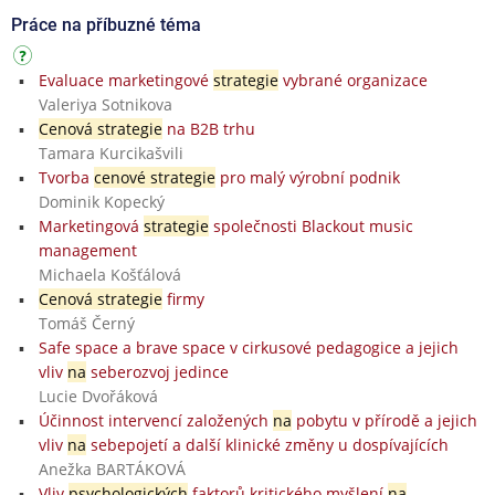
Práce na příbuzné téma
Evaluace marketingové
strategie
vybrané organizace
Valeriya Sotnikova
Cenová strategie
na B2B trhu
Tamara Kurcikašvili
Tvorba
cenové strategie
pro malý výrobní podnik
Dominik Kopecký
Marketingová
strategie
společnosti Blackout music
management
Michaela Košťálová
Cenová strategie
firmy
Tomáš Černý
Safe space a brave space v cirkusové pedagogice a jejich
vliv
na
seberozvoj jedince
Lucie Dvořáková
Účinnost intervencí založených
na
pobytu v přírodě a jejich
vliv
na
sebepojetí a další klinické změny u dospívajících
Anežka BARTÁKOVÁ
Vliv
psychologických
faktorů kritického myšlení
na