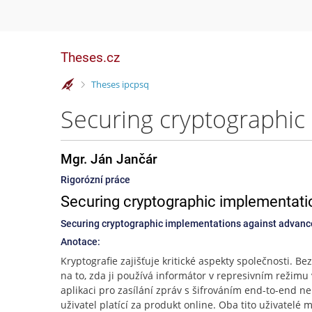
Theses.cz
>
Theses ipcpsq
Mgr. Ján Jančár
Rigorózní práce
Securing cryptographic implementati
Securing cryptographic implementations against advanc
Anotace:
Kryptografie zajišťuje kritické aspekty společnosti. Be
na to, zda ji používá informátor v represivním režimu 
aplikaci pro zasílání zpráv s šifrováním end-to-end n
uživatel platící za produkt online. Oba tito uživatelé m