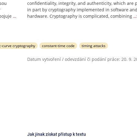
jsou
confidentiality, integrity, and authenticity, which are
v
in part by cryptography implemented in software an
pojuje
…
hardware. Cryptography is complicated, combining
…
ic-curve cryptography
constant-time code
timing attacks
Datum vytvoření / odevzdání či podání práce: 20. 9. 
Jak jinak získat přístup k textu