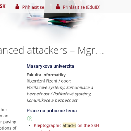
SK
Přihlásit se
Přihlásit se (EduID)
Securing cryptographic implementations against advanced attackers – Mgr. Ján Jančár
Masarykova univerzita
Fakulta informatiky
Rigorózní řízení / obor:
Počítačové systémy, komunikace a
bezpečnost / Počítačové systémy,
komunikace a bezpečnost
ther
Práce na příbuzné téma
in an
r paying
Kleptographic
attacks
on the SSH
ptions of