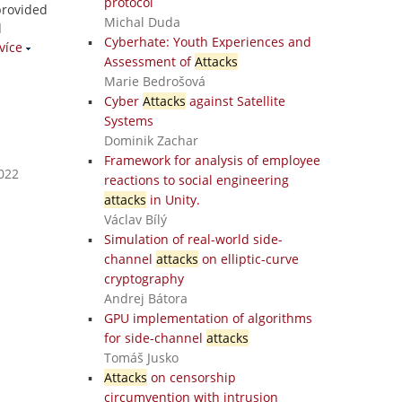
protocol
 provided
Michal Duda
d
Cyberhate: Youth Experiences and
více
Assessment of
Attacks
Marie Bedrošová
Cyber
Attacks
against Satellite
Systems
Dominik Zachar
Framework for analysis of employee
2022
reactions to social engineering
attacks
in Unity.
Václav Bílý
Simulation of real-world side-
channel
attacks
on elliptic-curve
cryptography
Andrej Bátora
GPU implementation of algorithms
for side-channel
attacks
Tomáš Jusko
Attacks
on censorship
circumvention with intrusion