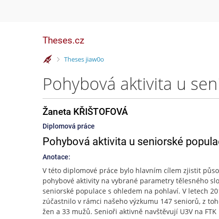
Theses.cz
>
Theses jiaw0o
Pohybová aktivita u se
Žaneta KŘIŠTOFOVÁ
Diplomová práce
Pohybová aktivita u seniorské popul
Anotace:
V této diplomové práce bylo hlavním cílem zjistit půs
pohybové aktivity na vybrané parametry tělesného sl
seniorské populace s ohledem na pohlaví. V letech 20
zúčastnilo v rámci našeho výzkumu 147 seniorů, z to
žen a 33 mužů. Senioři aktivně navštěvují U3V na FTK