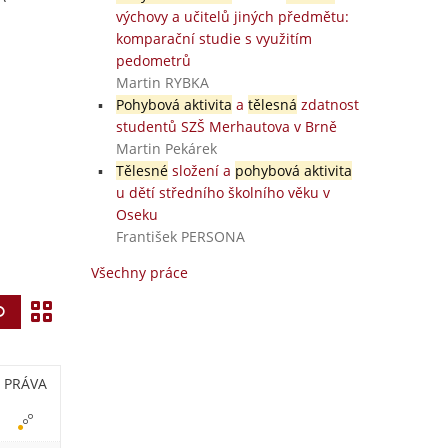
výchovy a učitelů jiných předmětu:
komparační studie s využitím
pedometrů
Martin RYBKA
Pohybová aktivita
a
tělesná
zdatnost
studentů SZŠ Merhautova v Brně
Martin Pekárek
Tělesné
složení a
pohybová aktivita
u dětí středního školního věku v
Oseku
František PERSONA
Všechny práce
Z
Vyhledat
o
b
PRÁVA
r