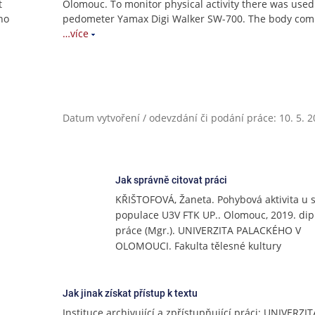
t
Olomouc. To monitor physical activity there was used
ho
pedometer Yamax Digi Walker SW-700. The body com
…více
Datum vytvoření / odevzdání či podání práce: 10. 5. 
Jak správně citovat práci
KŘIŠTOFOVÁ, Žaneta. Pohybová aktivita u 
populace U3V FTK UP.. Olomouc, 2019. di
práce (Mgr.). UNIVERZITA PALACKÉHO V
OLOMOUCI. Fakulta tělesné kultury
Jak jinak získat přístup k textu
Instituce archivující a zpřístupňující práci: UNIVERZIT