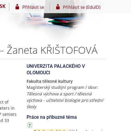
SK
Přihlásit se
Přihlásit se (EduID)
. – Žaneta KŘIŠTOFOVÁ
UNIVERZITA PALACKÉHO V
OLOMOUCI
Fakulta tělesné kultury
Magisterský studijní program / obor:
Tělesná výchova a sport / tělesná
výchova - učitelství biologie pro střední
ct of
školy
eters in
7 seniors
Práce na příbuzné téma
nd 33