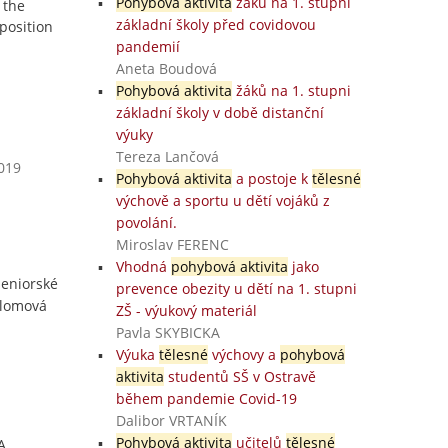
Pohybová aktivita
žáků na 1. stupni
 the
základní školy před covidovou
position
pandemií
Aneta Boudová
Pohybová aktivita
žáků na 1. stupni
základní školy v době distanční
výuky
Tereza Lančová
2019
Pohybová aktivita
a postoje k
tělesné
výchově a sportu u dětí vojáků z
povolání.
Miroslav FERENC
Vhodná
pohybová aktivita
jako
seniorské
prevence obezity u dětí na 1. stupni
plomová
ZŠ - výukový materiál
Pavla SKYBICKA
Výuka
tělesné
výchovy a
pohybová
aktivita
studentů SŠ v Ostravě
během pandemie Covid-19
Dalibor VRTANÍK
Pohybová aktivita
učitelů
tělesné
A