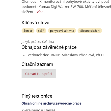
Olomouci. K monitorování pohybové aktivity byl použi
pedometr Yamax Digi Walker SW-700. Měření tělesné
složení
…více
Klíčová slova
Senior
stáří
pohybová aktivita
tělesné složení
Jazyk práce: čeština
Obhajoba závěrečné práce
Vedoucí: doc. RNDr. Miroslava Přidalová, Ph.D.
Citační záznam
Citovat tuto práci
Plný text práce
Obsah online archivu závěrečné práce
Zveřejněno v Theses: