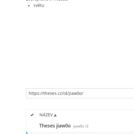
světu
NÁZEV
Theses jiaw0o
jiaw0o
/2