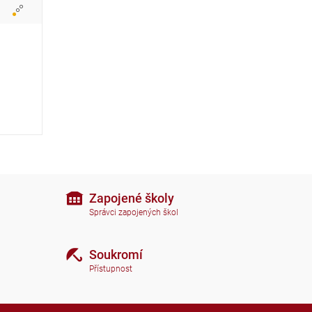
a
z
i
t
i
k
o
n
Zapojené školy
Správci zapojených škol
y
Soukromí
Přístupnost