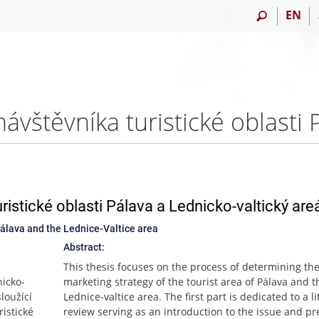
EN
ristické oblasti Pálava a Lednicko-valtický are
​​Pálava and the Lednice-Valtice area
Abstract:
This thesis focuses on the process of determining th
nicko-
marketing strategy of the tourist area of Pálava and t
sloužící
Lednice-valtice area. The first part is dedicated to a l
istické
review serving as an introduction to the issue and pr