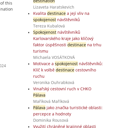
destination
of this
Lizaveta Haratskevich
ination
Kvalita
destinace
a její vliv na
spokojenost
návštěvníků
Tereza Kubalová
Spokojenost
návštěvníků
Karlovarského kraje jako klíčový
faktor úspěšnosti
destinace
na trhu
turismu
Michaela VOSÁTKOVÁ
Motivace a
spokojenost
návštěvníků:
2024
Klíč k volbě
destinace
cestovního
ruchu
Veronika Ouhrabková
Vinařský cestovní ruch v CHKO
Pálava
Maříková Maříková
Pálava
jako značka turistické oblasti:
percepce a hodnoty
Dominika Rousová
Využití chráněné krajinné oblasti