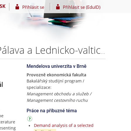
SK
Přihlásit se
Přihlásit se (EduID)
Spokojenost a loajalita návštěvníka turistické oblasti Pálava a Lednicko-valtický areál – Sára Kaufová
Mendelova univerzita v Brně
Provozně ekonomická fakulta
Bakalářský studijní program /
ál
specializace:
Management obchodu a služeb /
Management cestovního ruchu
e
Práce na příbuzné téma
he
iterature
Demand analysis of a selected
esenting