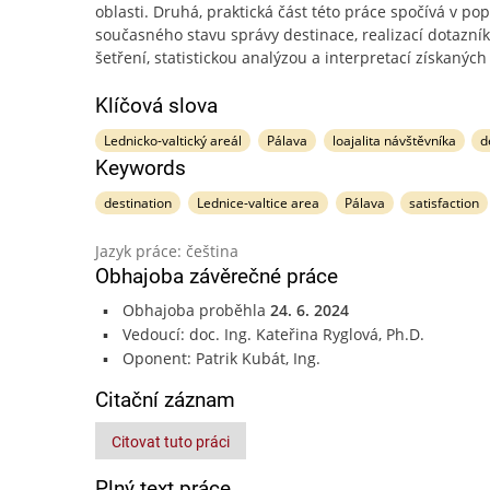
oblasti. Druhá, praktická část této práce spočívá v po
současného stavu správy destinace, realizací dotazní
šetření, statistickou analýzou a interpretací získaných
Klíčová slova
Lednicko-valtický areál
Pálava
loajalita návštěvníka
d
Keywords
destination
Lednice-valtice area
Pálava
satisfaction
Jazyk práce: čeština
Obhajoba závěrečné práce
Obhajoba proběhla
24. 6. 2024
Vedoucí: doc. Ing. Kateřina Ryglová, Ph.D.
Oponent: Patrik Kubát, Ing.
Citační záznam
Citovat tuto práci
Plný text práce