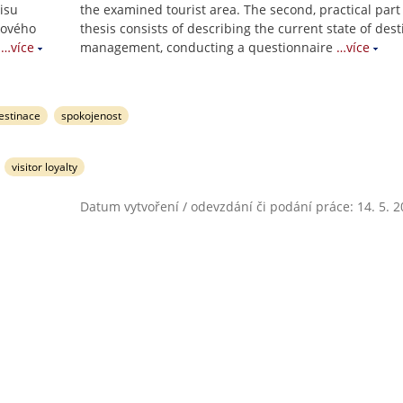
pisu
the examined tourist area. The second, practical part 
kového
thesis consists of describing the current state of dest
…více
management, conducting a questionnaire
…více
estinace
spokojenost
visitor loyalty
Datum vytvoření / odevzdání či podání práce: 14. 5. 