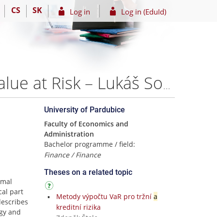
CS
SK
Log in
Log in (EduId)
Optimalizace investičního portfolia pomocí metody Value at Risk – Lukáš Souček
University of Pardubice
Faculty of Economics and
Administration
Bachelor programme / field:
Finance / Finance
Theses on a related topic
imal
cal part
Metody výpočtu VaR pro tržní
a
describes
kreditní rizika
ogy and