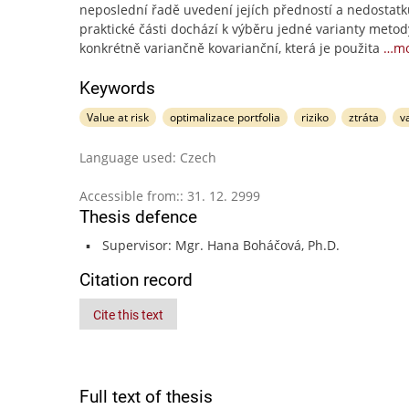
neposlední řadě uvedení jejích předností a nedostatk
praktické části dochází k výběru jedné varianty metod
konkrétně variančně kovarianční, která je použita
…mo
Keywords
Value at risk
optimalizace portfolia
riziko
ztráta
v
Language used: Czech
Accessible from:: 31. 12. 2999
Thesis defence
Supervisor: Mgr. Hana Boháčová, Ph.D.
Citation record
Cite this text
Full text of thesis