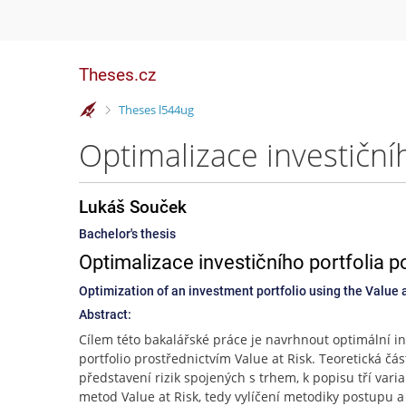
Theses.cz
>
Theses l544ug
Lukáš Souček
Bachelor's thesis
Optimalizace investičního portfolia 
Optimization of an investment portfolio using the Value 
Abstract:
Cílem této bakalářské práce je navrhnout optimální in
portfolio prostřednictvím Value at Risk. Teoretická část
představení rizik spojených s trhem, k popisu tří varia
metod Value at Risk, tedy vylíčení metodiky postupu a