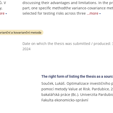
ů. V
discussing their advantages and limitations. In the pr
y,
part, one specific methodthe variance-covariance me
re
selected for testing risks across three
…more
arianční a kovarianční metoda
Date on which the thesis was submitted / produced: 3
2024
The right form of listing the thesis as a sour
Souček, Lukáš. Optimalizace investičního p
pomocí metody Value at Risk. Pardubice, 2
bakalářská práce (Bc.). Univerzita Pardubi
Fakulta ekonomicko-správní