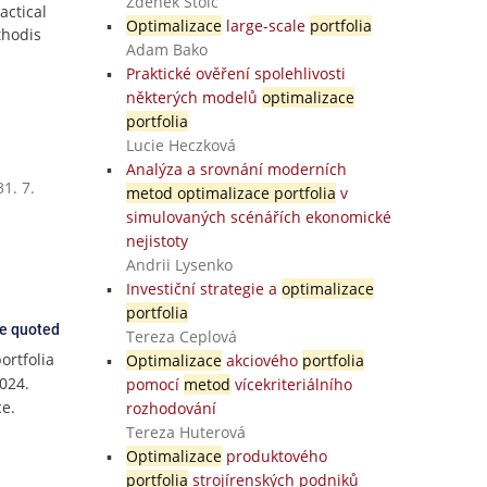
Zdeněk Štolc
actical
Optimalizace
large-scale
portfolia
thodis
Adam Bako
Praktické ověření spolehlivosti
některých modelů
optimalizace
portfolia
Lucie Heczková
Analýza a srovnání moderních
1. 7.
metod optimalizace portfolia
v
simulovaných scénářích ekonomické
nejistoty
Andrii Lysenko
Investiční strategie a
optimalizace
portfolia
ce quoted
Tereza Ceplová
ortfolia
Optimalizace
akciového
portfolia
024.
pomocí
metod
vícekriteriálního
ce.
rozhodování
Tereza Huterová
Optimalizace
produktového
portfolia
strojírenských podniků