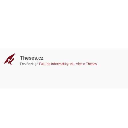
Theses.cz
Prevádzkuje
Fakulta informatiky MU
,
Více o Theses
Potrebujete poradiť?
Zapojené školy
theses@fi.muni.cz
Správcovia zapojených škôl
Nápoveda
Súkromie
Často kladené dotazy
Přístupnost