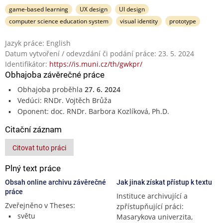
game-based learning
UX design
UI design
computer science education system
visual identity
prototype
Jazyk práce: English
Datum vytvoření / odevzdání či podání práce: 23. 5. 2024
Identifikátor:
https://is.muni.cz/th/gwkpr/
Obhajoba závěrečné práce
Obhajoba proběhla
27. 6. 2024
Vedúci: RNDr. Vojtěch Brůža
Oponent: doc. RNDr. Barbora Kozlíková, Ph.D.
Citační záznam
Citovat tuto práci
Plný text práce
Obsah online archivu závěrečné
Jak jinak získat přístup k textu
práce
Instituce archivující a
Zveřejněno v Theses:
zpřístupňující práci:
světu
Masarykova univerzita,