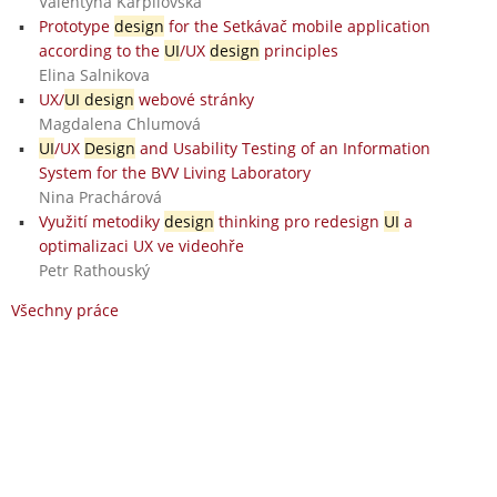
Valentyna Karpilovska
Prototype
design
for the Setkávač mobile application
according to the
UI
/UX
design
principles
Elina Salnikova
UX/
UI design
webové stránky
Magdalena Chlumová
UI
/UX
Design
and Usability Testing of an Information
System for the BVV Living Laboratory
Nina Prachárová
Využití metodiky
design
thinking pro redesign
UI
a
optimalizaci UX ve videohře
Petr Rathouský
Všechny práce