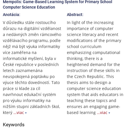
Mempolis: Game-Based Learning System for Primary School
Computer Science Education
Anotácia:
Abstract:
V důsledku stále rostoucího
In light of the increasing
důrazu na digitální vzdělanost
importance of computer
a nedávných změn rámcového
science literacy and recent
vzdělávacího programu, podle
modifications of the primary
nějž má být výuka informatiky
school curriculum
více zaměřena na
emphasizing computational
informatické myšlení, byla v
thinking, there is a
České republice v posledních
heightened demand for the
letech zaznamenána
instruction of these skills in
neuspokojená poptávku po
the Czech Republic. This
výuce těchto dovedností. Tato
thesis aims to design a
práce si klade za cíl
computer science education
navrhnout edukační systém
system that aids educators in
pro výuku informatiky na
teaching these topics and
nižším stupni základních škol,
ensures an engaging game-
který
…viac
based learning
…viac
Keywords