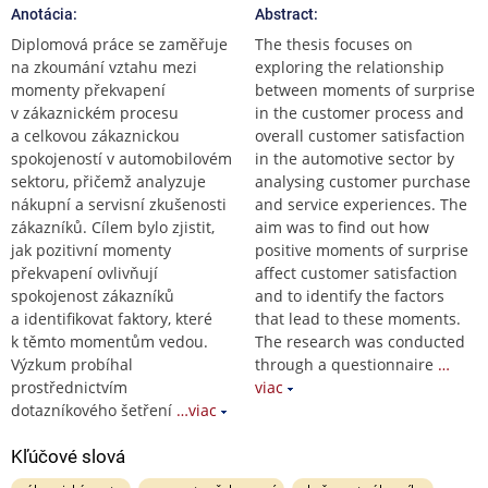
Anotácia:
Abstract:
Diplomová práce se zaměřuje
The thesis focuses on
na zkoumání vztahu mezi
exploring the relationship
momenty překvapení
between moments of surprise
v zákaznickém procesu
in the customer process and
a celkovou zákaznickou
overall customer satisfaction
spokojeností v automobilovém
in the automotive sector by
sektoru, přičemž analyzuje
analysing customer purchase
nákupní a servisní zkušenosti
and service experiences. The
zákazníků. Cílem bylo zjistit,
aim was to find out how
jak pozitivní momenty
positive moments of surprise
překvapení ovlivňují
affect customer satisfaction
spokojenost zákazníků
and to identify the factors
a identifikovat faktory, které
that lead to these moments.
k těmto momentům vedou.
The research was conducted
Výzkum probíhal
through a questionnaire
…
prostřednictvím
viac
dotazníkového šetření
…viac
Kľúčové slová