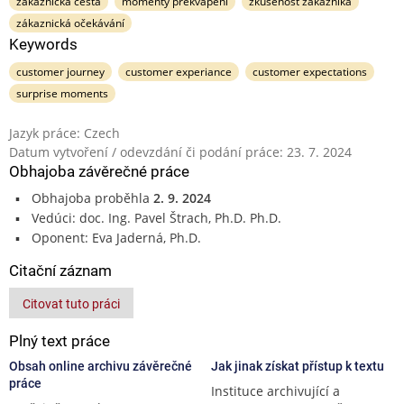
zákaznická cesta
momenty překvapení
zkušenost zákazníka
zákaznická očekávání
Keywords
customer journey
customer experiance
customer expectations
surprise moments
Jazyk práce: Czech
Datum vytvoření / odevzdání či podání práce: 23. 7. 2024
Obhajoba závěrečné práce
Obhajoba proběhla
2. 9. 2024
Vedúci: doc. Ing. Pavel Štrach, Ph.D. Ph.D.
Oponent: Eva Jaderná, Ph.D.
Citační záznam
Citovat tuto práci
Plný text práce
Obsah online archivu závěrečné
Jak jinak získat přístup k textu
práce
Instituce archivující a