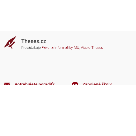
Theses.cz
Prevádzkuje
Fakulta informatiky MU
,
Více o Theses
Potrebujete poradiť?
Zapojené školy
theses@fi.muni.cz
Správcovia zapojených škôl
Nápoveda
Súkromie
Často kladené dotazy
Přístupnost
Zobrazit klasickou verzi