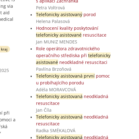
s aplikací Záchranka
ing via
Petra Voltrová
t aid
Telefonicky asistovaný
porod
medical
Helena Palasová
Hodnocení kvality poskytování
telefonicky asistované
resuscitace
Jan MUNIZ MENDES
Role operátora zdravotnického
 kraj
operačního střediska při
telefonicky
asistované
neodkladné resuscitaci
Pavlína Brzoňová
 2025
Telefonicky asistovaná první
pomoc
u probíhajícího porodu
Adéla MORAVCOVÁ
Telefonicky asistovaná
neodkladná
resuscitace
Jan Číla
í při
Telefonicky asistovaná
neodkladná
pomoci a
resuscitace
řská
Radka SMÉKALOVÁ
Y
Telefonicky asistovaná
neodkladná