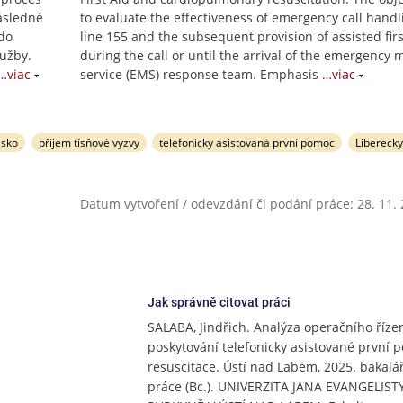
následné
to evaluate the effectiveness of emergency call handl
do
line 155 and the subsequent provision of assisted firs
lužby.
during the call or until the arrival of the emergency 
…viac
service (EMS) response team. Emphasis
…viac
isko
příjem tísňové vyzvy
telefonicky asistovaná první pomoc
Liberecky
Datum vytvoření / odevzdání či podání práce: 28. 11.
Jak správně citovat práci
SALABA, Jindřich. Analýza operačního řízen
poskytování telefonicky asistované první 
resuscitace. Ústí nad Labem, 2025. bakalá
práce (Bc.). UNIVERZITA JANA EVANGELIST