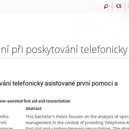
CS
vání telefonicky asistované první pomoci a
e-assisted first aid and resuscitation
Abstract:
čního
This bachelor's thesis focuses on the analysis of oper
rvní
management in the context of providing Telephone-A
 proces
First Aid and cardiopulmonary resuscitation. The obje