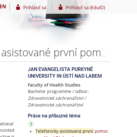
EN
Prihlásiť sa
Prihlásiť sa (EduID)
Analýza operačního řízení při poskytování telefonicky asistované první pomoci a resuscitace – Jindřich SALABA
JAN EVANGELISTA PURKYNĚ
UNIVERSITY IN ÚSTÍ NAD LABEM
Faculty of Health Studies
Bachelor programme / odbor:
Zdravotnické záchranářství /
Zdravotnické záchranářství
Práce na příbuzné téma
ational
ssisted
Telefonicky asistovaná první
pomoc
ctive is