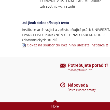
PURKYNĚ V ÚSTÍ NAD LABEM. Fakulta
zdravotnických studií
Jak jinak získat přístup k textu
Instituce archivující a zpřístupňující práci: UNIVERZI
EVANGELISTY PURKYNĚ V ÚSTÍ NAD LABEM, Fakulta
zdravotnických studií
Odkaz na soubor do lokálního úložiště instituce
Potrebujete poradiť?
theses@fi.muni.cz
Nápoveda
Často kladené dotazy
Hore