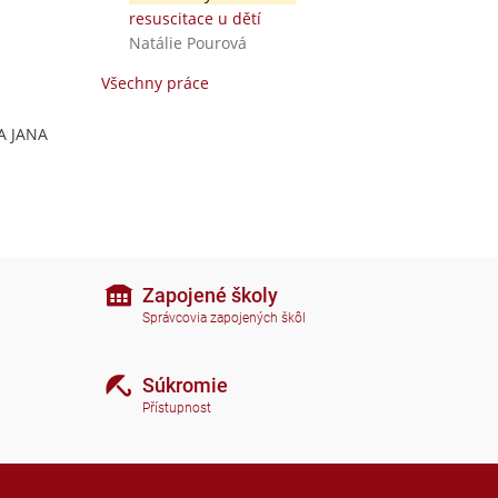
resuscitace u dětí
Natálie Pourová
Všechny práce
TA JANA
Zapojené školy
Správcovia zapojených škôl
Súkromie
Přístupnost