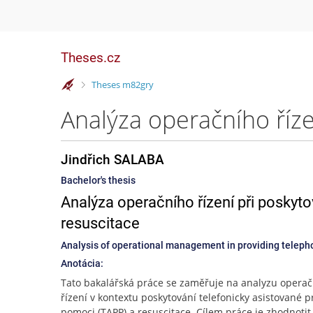
Theses.cz
>
Theses m82gry
Jindřich SALABA
Bachelor's thesis
Analýza operačního řízení při poskyto
resuscitace
Analysis of operational management in providing telephon
Anotácia:
Tato bakalářská práce se zaměřuje na analyzu opera
řízení v kontextu poskytování telefonicky asistované p
pomoci (TAPP) a resuscitace. Cílem práce je zhodnotit