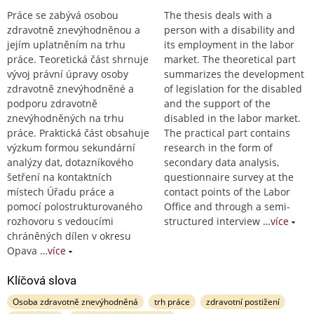
Práce se zabývá osobou
The thesis deals with a
zdravotně znevýhodněnou a
person with a disability and
jejím uplatněním na trhu
its employment in the labor
práce. Teoretická část shrnuje
market. The theoretical part
vývoj právní úpravy osoby
summarizes the development
zdravotně znevýhodněné a
of legislation for the disabled
podporu zdravotně
and the support of the
znevýhodněných na trhu
disabled in the labor market.
práce. Praktická část obsahuje
The practical part contains
výzkum formou sekundární
research in the form of
analýzy dat, dotazníkového
secondary data analysis,
šetření na kontaktních
questionnaire survey at the
místech Úřadu práce a
contact points of the Labor
pomocí polostrukturovaného
Office and through a semi-
rozhovoru s vedoucími
structured interview
…více
chráněných dílen v okresu
Opava
…více
Klíčová slova
Osoba zdravotně znevýhodněná
trh práce
zdravotní postižení