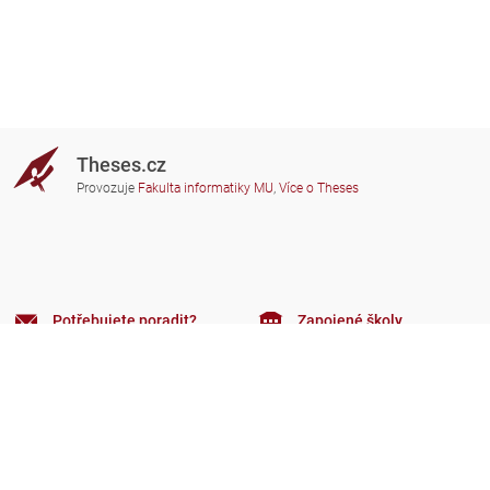
Theses.cz
Provozuje
Fakulta informatiky MU
,
Více o Theses
Potřebujete poradit?
Zapojené školy
theses@fi.muni.cz
Správci zapojených škol
Nápověda
Soukromí
Často kladené dotazy
Přístupnost
Zobrazit klasickou verzi