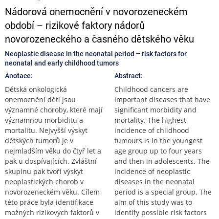
Nádorová onemocnění v novorozeneckém
období – rizikové faktory nádorů
novorozeneckého a časného dětského věku
Neoplastic disease in the neonatal period – risk factors for
neonatal and early childhood tumors
Anotace:
Abstract:
Dětská onkologická
Childhood cancers are
onemocnění dětí jsou
important diseases that have
významné choroby, které mají
significant morbidity and
významnou morbiditu a
mortality. The highest
mortalitu. Nejvyšší výskyt
incidence of childhood
dětských tumorů je v
tumours is in the youngest
nejmladším věku do čtyř let a
age group up to four years
pak u dospívajících. Zvláštní
and then in adolescents. The
skupinu pak tvoří výskyt
incidence of neoplastic
neoplastických chorob v
diseases in the neonatal
novorozeneckém věku. Cílem
period is a special group. The
této práce byla identifikace
aim of this study was to
možných rizikových faktorů v
identify possible risk factors