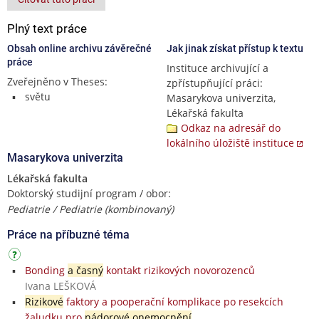
Plný text práce
Obsah online archivu závěrečné
Jak jinak získat přístup k textu
práce
Instituce archivující a
Zveřejněno v Theses:
zpřístupňující práci:
světu
Masarykova univerzita,
Lékařská fakulta
Odkaz na adresář do
lokálního úložiště instituce
Masarykova univerzita
Lékařská fakulta
Doktorský studijní program / obor:
Pediatrie / Pediatrie (kombinovaný)
Práce na příbuzné téma
Bonding
a časný
kontakt rizikových novorozenců
Ivana LEŠKOVÁ
Rizikové
faktory a pooperační komplikace po resekcích
žaludku pro
nádorové onemocnění