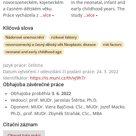
novorozeneckém, kojeneckém
in the neonatal, infant and
a časném dětském věku.
early childhood years. The
Práce vycházela z
…více
study
…více
Klíčová slova
Nádorové onemocnění
rizikové faktory
novorozenecký a časný dětský věk Neoplastic disease
risk factors
neonatal and early childhood age
Jazyk práce: čeština
Datum vytvoření / odevzdání či podání práce: 24. 3. 2022
Identifikátor:
https://is.muni.cz/th/vj9h7/
Obhajoba závěrečné práce
Obhajoba proběhla
3. 6. 2022
Vedoucí: prof. MUDr. Jaroslav Štěrba, Ph.D.
Oponent: MUDr. Viera Bajčiová, CSc., MUDr. Jozef Macko,
Ph.D., prof. MUDr. Zbyněk Straňák, CSc., MBA
Citační záznam
Citovat tuto práci