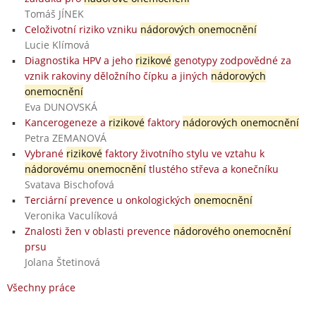
Tomáš JÍNEK
Celoživotní riziko vzniku
nádorových onemocnění
Lucie Klímová
Diagnostika HPV a jeho
rizikové
genotypy zodpovědné za
vznik rakoviny děložního čípku a jiných
nádorových
onemocnění
Eva DUNOVSKÁ
Kancerogeneze a
rizikové
faktory
nádorových onemocnění
Petra ZEMANOVÁ
Vybrané
rizikové
faktory životního stylu ve vztahu k
nádorovému onemocnění
tlustého střeva a konečníku
Svatava Bischofová
Terciární prevence u onkologických
onemocnění
Veronika Vaculíková
Znalosti žen v oblasti prevence
nádorového onemocnění
prsu
Jolana Štetinová
Všechny práce