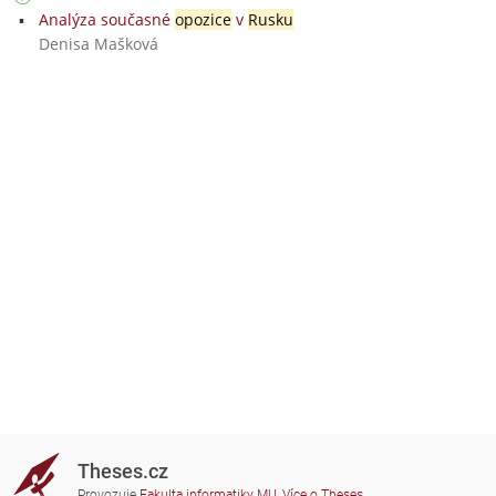
Analýza současné
opozice
v
Rusku
Denisa Mašková
Theses.cz
Provozuje
Fakulta informatiky MU
,
Více o Theses