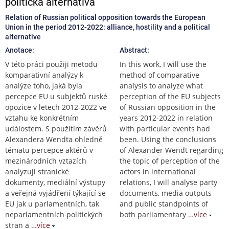
politická alternativa
Relation of Russian political opposition towards the European
Union in the period 2012-2022: alliance, hostility and a political
alternative
Anotace:
Abstract:
V této práci použiji metodu
In this work, I will use the
komparativní analýzy k
method of comparative
analýze toho, jaká byla
analysis to analyze what
percepce EU u subjektů ruské
perception of the EU subjects
opozice v letech 2012-2022 ve
of Russian opposition in the
vztahu ke konkrétním
years 2012-2022 in relation
událostem. S použitím závěrů
with particular events had
Alexandera Wendta ohledně
been. Using the conclusions
tématu percepce aktérů v
of Alexander Wendt regarding
mezinárodních vztazích
the topic of perception of the
analyzuji stranické
actors in international
dokumenty, mediální výstupy
relations, I will analyse party
a veřejná vyjádření týkající se
documents, media outputs
EU jak u parlamentních, tak
and public standpoints of
neparlamentních politických
both parliamentary
…více
stran a
…více