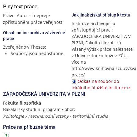
Plný text práce
Právo: Autor si nepřeje
Jak jinak získat přístup k textu
zpřístupnění práce veřejnosti
Instituce archivující a
zpřístupňující práci:
Obsah online archivu závěrečné
ZÁPADOČESKÁ UNIVERZITA V
práce
PLZNI, Fakulta filozofická
Zveřejněno v Theses:
Vázaný výtisk práce naleznete
Soubory jsou nedostupné.
v Univerzitní knihovně ZČU,
více na
http://www.knihovna.zcu.cz/kval
prace/
Odkaz na soubor do
lokálního úložiště instituce
ZÁPADOČESKÁ UNIVERZITA V PLZNI
Fakulta filozofická
Bakalářský studijní program / obor:
Politologie / Mezinárodní vztahy - teritoriální studia
Práce na příbuzné téma