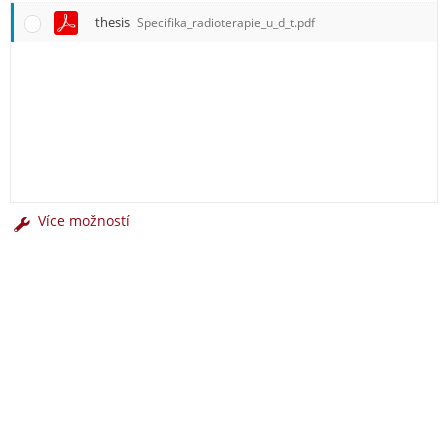
thesis
Specifika_radioterapie_u_d_t.pdf
Více možností