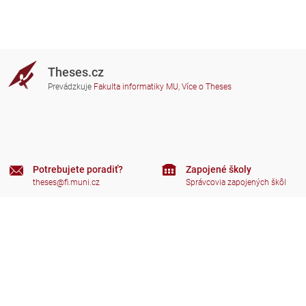
Theses.cz
Prevádzkuje
Fakulta informatiky MU
,
Více o Theses
Potrebujete poradiť?
Zapojené školy
theses@fi.muni.cz
Správcovia zapojených škôl
Nápoveda
Súkromie
Často kladené dotazy
Přístupnost
Zobrazit klasickou verzi