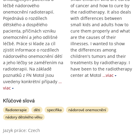
léčbě nádorového
of cancer and how to cure by
onemocnění radioterapií.
the radiotherapy. It also deals
Pojednává o rozdílech
with differences between
dětského a dospělého
small kids and adults how to
pacienta, příčinách vzniku
cure them properly and what
onemocnění a jeho odlišné
are the causes of their
léčbě. Práce si klade za cíl
illnesses. I wanted to show
zjistit informace o rozdílech
the differences among
nádorového onemocnění dětí
children's tumors and their
a jeho léčby se zaměřením na
treatments by radiotherapy. I
radioterapii. Na základě
have been to the radiotherapy
poznatků z FN Motol jsou
center at Motol
…viac
uvedeny konkrétní případy
…
viac
Kľúčové slová
Radioterapie
děti
specifika
nádorové onemocnění
nádory dětského věku
Jazyk práce: Czech