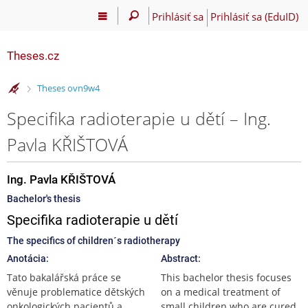
Prihlásiť sa
Prihlásiť sa (EduID)
Theses.cz
>
Theses ovn9w4
Specifika radioterapie u dětí – Ing.
Pavla KŘIŠTOVÁ
Ing. Pavla KŘIŠTOVÁ
Bachelor's thesis
Specifika radioterapie u dětí
The specifics of children´s radiotherapy
Anotácia:
Abstract:
Tato bakalářská práce se
This bachelor thesis focuses
věnuje problematice dětských
on a medical treatment of
onkologických pacientů a
small children who are cured