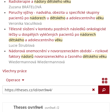
Radioterapie a
nádory dětského věku
Zuzana BRÁTELOVÁ
Poruchy výživy - nadváha, obezita u specifické skupiny
pacientů po
nádorech
u
dětského
a adolescentního
věku
Veronika Vaculíková
Tělesné složení v kontextu pozdních následků onkologické
léčby u dospělých vyléčených pacientů po
nádorech
dětského
a adolescentního
věku
Lucie Štrublová
Nádorová onemocnění v novorozeneckém období – rizikové
faktory
nádorů
novorozeneckého a časného
dětského věku
Wiedermannová Wiedermannová
Všechny práce
Operace
Vy
Theses ovn9w4
ovn9w4
/2