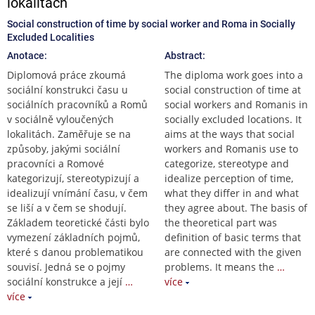
lokalitách
Social construction of time by social worker and Roma in Socially
Excluded Localities
Anotace:
Abstract:
Diplomová práce zkoumá
The diploma work goes into a
sociální konstrukci času u
social construction of time at
sociálních pracovníků a Romů
social workers and Romanis in
v sociálně vyloučených
socially excluded locations. It
lokalitách. Zaměřuje se na
aims at the ways that social
způsoby, jakými sociální
workers and Romanis use to
pracovníci a Romové
categorize, stereotype and
kategorizují, stereotypizují a
idealize perception of time,
idealizují vnímání času, v čem
what they differ in and what
se liší a v čem se shodují.
they agree about. The basis of
Základem teoretické části bylo
the theoretical part was
vymezení základních pojmů,
definition of basic terms that
které s danou problematikou
are connected with the given
souvisí. Jedná se o pojmy
problems. It means the
…
sociální konstrukce a její
…
více
více