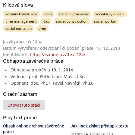
Klíčová slova
sociální konstrukce
Rom
sociální pracovník
sociální vyloučení
time management
čas
social construction
social worker
social exclusion
time
Jazyk práce: čeština
Datum vytvoření / odevzdání či podání práce: 18. 12. 2013
Identifikátor:
https://is.muni.cz/th/vc124/
Obhajoba závěrečné práce
Obhajoba proběhla
13. 1. 2014
Vedoucí: prof. PhDr. Libor Musil, CSc.
Oponent: doc. PhDr. Pavel Navrátil, Ph.D.
Citační záznam
Citovat tuto práci
Plný text práce
Obsah online archivu závěrečné
Jak jinak získat přístup k textu
práce
Instituce archivující a