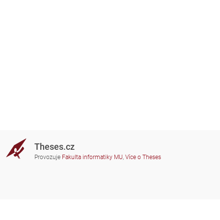
Theses.cz
Provozuje
Fakulta informatiky MU
,
Více o Theses
Potřebujete poradit?
Zapojené školy