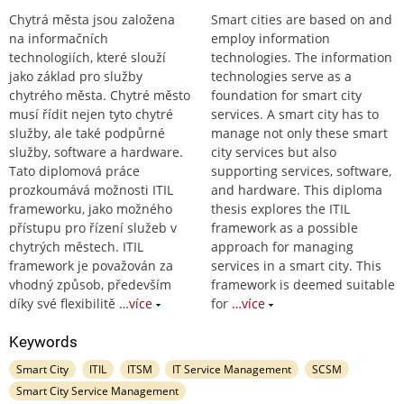
Chytrá města jsou založena
Smart cities are based on and
na informačních
employ information
technologiích, které slouží
technologies. The information
jako základ pro služby
technologies serve as a
chytrého města. Chytré město
foundation for smart city
musí řídit nejen tyto chytré
services. A smart city has to
služby, ale také podpůrné
manage not only these smart
služby, software a hardware.
city services but also
Tato diplomová práce
supporting services, software,
prozkoumává možnosti ITIL
and hardware. This diploma
frameworku, jako možného
thesis explores the ITIL
přístupu pro řízení služeb v
framework as a possible
chytrých městech. ITIL
approach for managing
framework je považován za
services in a smart city. This
vhodný způsob, především
framework is deemed suitable
díky své flexibilitě
…více
for
…více
Keywords
Smart City
ITIL
ITSM
IT Service Management
SCSM
Smart City Service Management