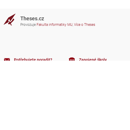
Theses.cz
Provozuje
Fakulta informatiky MU
,
Více o Theses
Potřebujete poradit?
Zapojené školy
theses@fi.muni.cz
Správci zapojených škol
Nápověda
Soukromí
Často kladené dotazy
Přístupnost
Zobrazit klasickou verzi
Nahoru