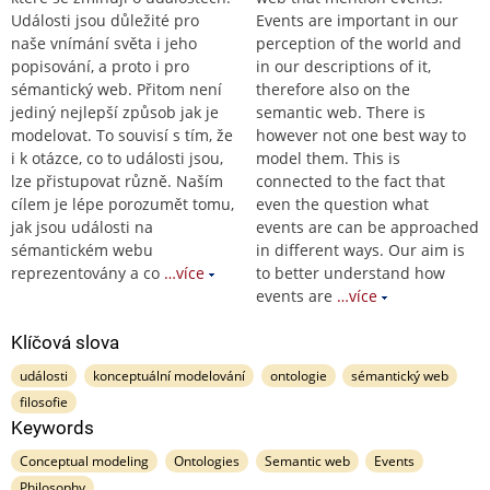
Události jsou důležité pro
Events are important in our
naše vnímání světa i jeho
perception of the world and
popisování, a proto i pro
in our descriptions of it,
sémantický web. Přitom není
therefore also on the
jediný nejlepší způsob jak je
semantic web. There is
modelovat. To souvisí s tím, že
however not one best way to
i k otázce, co to události jsou,
model them. This is
lze přistupovat různě. Naším
connected to the fact that
cílem je lépe porozumět tomu,
even the question what
jak jsou události na
events are can be approached
sémantickém webu
in different ways. Our aim is
reprezentovány a co
…více
to better understand how
events are
…více
Klíčová slova
události
konceptuální modelování
ontologie
sémantický web
filosofie
Keywords
Conceptual modeling
Ontologies
Semantic web
Events
Philosophy