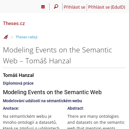
Přihlásit se
Přihlásit se (EduID)
Theses.cz
>
Theses ra6xji
Modeling Events on the Semantic
Web – Tomáš Hanzal
Tomáš Hanzal
Diplomová práce
Modeling Events on the Semantic Web
Modelování událostí na sémantickém webu
Anotace:
Abstract:
Na sémantickém webu je
There are many ontologies
mnoho ontologií a datasetů,
and datasets on the semantic
které se zmiňují o událostech.
web that mention events.