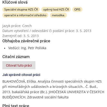
Kľúčové slová
Speciální skupina HZS ČR
opěrný bod HZS ČR
OPIS
operační a informační středisko
metodika.
Jazyk práce: Czech
Datum vytvoření / odevzdání či podání práce: 3. 5. 2013
Zverejniť od: 3. 5. 2013
Obhajoba závěrečné práce
Vedúci: Ing. Petr Polívka
Citační záznam
Citovat tuto práci
Jak správně citovat práci
BLAHOVIČOVÁ, Eliška. Analýza činnosti speciálních skupin HZS
při mimořádných událostech a krizových situacích.. Č. Bud.,
2013. bakalářská práce (Bc.). JIHOČESKÁ UNIVERZITA V ČESKÝCH
BUDĚJOVICÍCH. Zdravotně sociální fakulta
Plný text práce