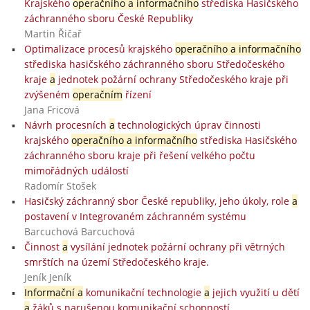
Krajského
operačního a informačního
střediska Hasičského
záchranného sboru České Republiky
Martin Řičař
Optimalizace procesů krajského
operačního a informačního
střediska hasičského záchranného sboru Středočeského
kraje
a
jednotek požární ochrany Středočeského kraje při
zvýšeném
operačním
řízení
Jana Fricová
Návrh procesních
a
technologických úprav činnosti
krajského
operačního a informačního
střediska Hasičského
záchranného sboru kraje při řešení velkého počtu
mimořádných událostí
Radomír Stošek
Hasičský záchranný sbor České republiky, jeho úkoly, role
a
postavení v Integrovaném záchranném systému
Barcuchová Barcuchová
Činnost
a
vysílání jednotek požární ochrany při větrných
smrštích na území Středočeského kraje.
Jeník Jeník
Informační a
komunikační technologie
a
jejich využití u dětí
a
žáků s narušenou komunikační schopností