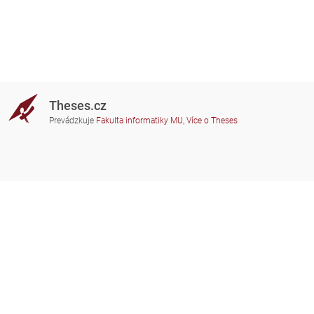
Theses.cz
Prevádzkuje
Fakulta informatiky MU
,
Více o Theses
Potrebujete poradiť?
Zapojené školy
theses@fi.muni.cz
Správcovia zapojených škôl
Nápoveda
Súkromie
Často kladené dotazy
Přístupnost
Zobrazit klasickou verzi