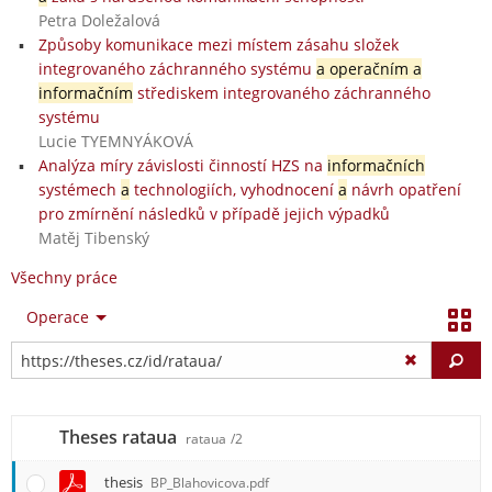
Petra Doležalová
Způsoby komunikace mezi místem zásahu složek
integrovaného záchranného systému
a operačním a
informačním
střediskem integrovaného záchranného
systému
Lucie TYEMNYÁKOVÁ
Analýza míry závislosti činností HZS na
informačních
systémech
a
technologiích, vyhodnocení
a
návrh opatření
pro zmírnění následků v případě jejich výpadků
Matěj Tibenský
Všechny práce
Operace
Vy
Theses rataua
rataua
/2
thesis
BP_Blahovicova.pdf