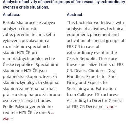
Analysis of activity of specific groups of fire rescue by extraordinary
events a crisis situations.
Anotácia:
Abstract:
Bakalářská práce se zabývá
This bachelor work deals with
analýzou činnosti,
analysis of activities, technical
zabezpečením technického
equipment, placement and
vybavení, povoláváním a
activation of special groups of
rozmístěním speciálních
FRS CR in case of
skupin HZS ČR při
extraordinary event in the
mimořádných událostech v
Czech Republic. There are
České republice. Speciálními
these specialized units of FRS
skupinami HZS ČR jsou
CR: Divers, Climbers, Dog
potápěčská skupina, lezecká
Handlers, Experts for Shot
skupina, kynologická skupina,
Firing and Experts for
skupina zaměřená na trhací
Searching and Extrication
práce a skupina pro záchranu
from Collapsed Structures.
osob ze zřícených budov.
According to Director General
Podle Pokynu generálního
of FRS CR Decision
…viac
ředitele HZS ČR ze dne 5
…
viac