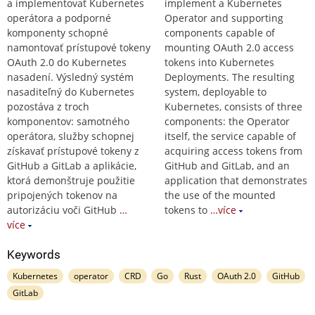
a implementovať Kubernetes
implement a Kubernetes
operátora a podporné
Operator and supporting
komponenty schopné
components capable of
namontovať prístupové tokeny
mounting OAuth 2.0 access
OAuth 2.0 do Kubernetes
tokens into Kubernetes
nasadení. Výsledný systém
Deployments. The resulting
nasaditeľný do Kubernetes
system, deployable to
pozostáva z troch
Kubernetes, consists of three
komponentov: samotného
components: the Operator
operátora, služby schopnej
itself, the service capable of
získavať prístupové tokeny z
acquiring access tokens from
GitHub a GitLab a aplikácie,
GitHub and GitLab, and an
ktorá demonštruje použitie
application that demonstrates
pripojených tokenov na
the use of the mounted
autorizáciu voči GitHub
…
tokens to
…více
více
Keywords
Kubernetes
operator
CRD
Go
Rust
OAuth 2.0
GitHub
GitLab