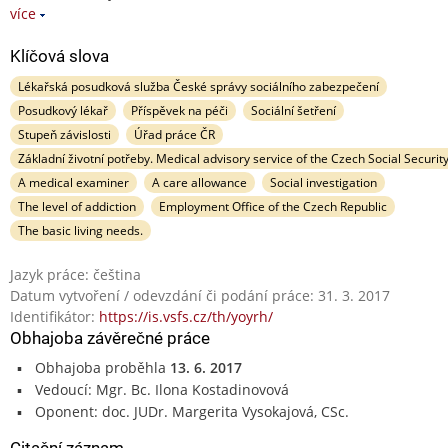
více
Klíčová slova
Lékařská posudková služba České správy sociálního zabezpečení
Posudkový lékař
Příspěvek na péči
Sociální šetření
Stupeň závislosti
Úřad práce ČR
Základní životní potřeby. Medical advisory service of the Czech Social Securit
A medical examiner
A care allowance
Social investigation
The level of addiction
Employment Office of the Czech Republic
The basic living needs.
Jazyk práce: čeština
Datum vytvoření / odevzdání či podání práce: 31. 3. 2017
Identifikátor:
https://is.vsfs.cz/th/yoyrh/
Obhajoba závěrečné práce
Obhajoba proběhla
13. 6. 2017
Vedoucí: Mgr. Bc. Ilona Kostadinovová
Oponent: doc. JUDr. Margerita Vysokajová, CSc.
Citační záznam