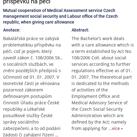
příspěvku na péči
Mutual cooperation of Medical Assessment service Czech
management social security and Labour office of the Czech
republic, when giving care allowance
Anotace:
Abstract:
Bakalářská práce se zabývá
The Bachelor’s work deals
problematikou příspěvku na
with a care allowance which is
péči, což je pojem, který
a term established by Act No.
zavedl zákon č. 108/2006 Sb.,
108/2006 Coll. about social
o sociálních službách, ve
services according to further
znění pozdějších předpisů s
regulations effective as of 01.
účinností od 01. 01. 2007. V
01. 2007. The theoretical part
teoretické části je věnována
is dedicated to the methods
pozornost zákonem
of activities of the
definovaným postupům
Employment Office and
činnosti Úřadu práce České
Medical Advisory Service of
republiky a Lékařské
the Czech Social Security
posudkové služby České
Administration which are
správy sociálního
defined by the Act; namely
zabezpečení, a to od podání
from applying for
…více
žádosti či zahájení řízení
…