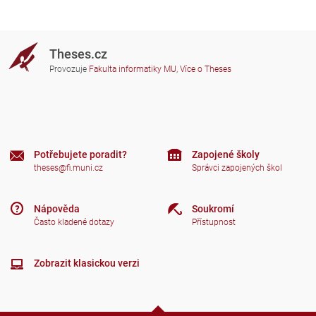
Theses.cz
Provozuje
Fakulta informatiky MU
,
Více o Theses
Potřebujete poradit?
Zapojené školy
theses@fi.muni.cz
Správci zapojených škol
Nápověda
Soukromí
Často kladené dotazy
Přístupnost
Zobrazit klasickou verzi