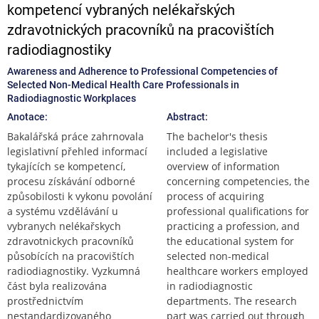
kompetencí vybraných nelékařských
zdravotnických pracovníků na pracovištích
radiodiagnostiky
Awareness and Adherence to Professional Competencies of
Selected Non-Medical Health Care Professionals in
Radiodiagnostic Workplaces
Anotace:
Abstract:
Bakalářská práce zahrnovala
The bachelor's thesis
legislativní přehled informací
included a legislative
tykajících se kompetencí,
overview of information
procesu získávání odborné
concerning competencies, the
způsobilosti k vykonu povolání
process of acquiring
a systému vzdělávání u
professional qualifications for
vybranych nelékařskych
practicing a profession, and
zdravotnickych pracovníků
the educational system for
působících na pracovištích
selected non-medical
radiodiagnostiky. Vyzkumná
healthcare workers employed
část byla realizována
in radiodiagnostic
prostřednictvím
departments. The research
nestandardizovaného
part was carried out through