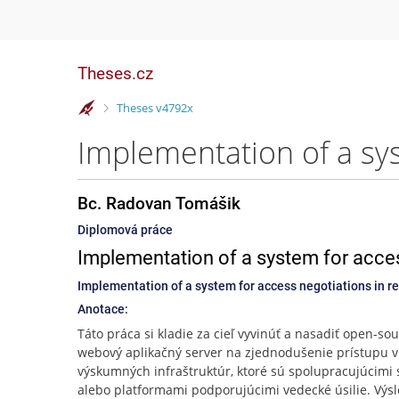
Theses.cz
>
Theses v4792x
Bc. Radovan Tomášik
Diplomová práce
Implementation of a system for acces
Implementation of a system for access negotiations in re
Anotace:
Táto práca si kladie za cieľ vyvinúť a nasadiť open-so
webový aplikačný server na zjednodušenie prístupu v
výskumných infraštruktúr, ktoré sú spolupracujúcimi 
alebo platformami podporujúcimi vedecké úsilie. Výs