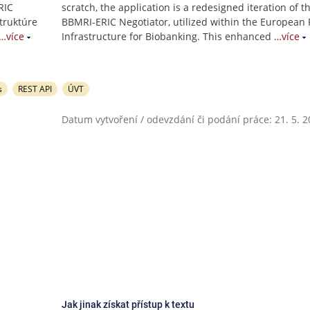
RIC
scratch, the application is a redesigned iteration of t
truktúre
BBMRI-ERIC Negotiator, utilized within the European
…více
Infrastructure for Biobanking. This enhanced
…více
s
REST API
ÚVT
Datum vytvoření / odevzdání či podání práce: 21. 5. 
Jak jinak získat přístup k textu