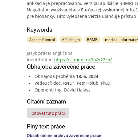
aplikácia je prepracovanou verziou aplikácie BBMRI-E
Negotiator, využívaného v Európskej výskumnej infraš
pre biobanky. Táto vylepšená verzia uľahčuje prístup
Keywords
Access Control
API design
BBMRI
medical informatic
Jazyk práce: angličtina
Identifikátor:
https://is.muni.cz/th/n22zh/
Obhajoba závěrečné práce
Obhajoba proběhla
18. 6. 2024
Vedoucí: doc. RNDr. Petr Holub, Ph.D.
Oponent: Ing. Dávid Halász
Citační záznam
Citovat tuto práci
Plný text práce
Obsah online archivu závěrečné práce