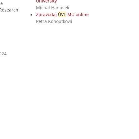
University
he
Michal Hanusek
 Research
Zpravodaj
ÚVT
MU online
Petra Kohoutková
2024