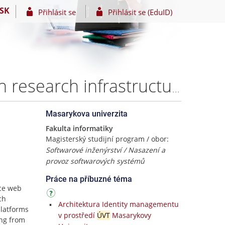
SK
Přihlásit se
Přihlásit se (EduID)
Implementation of a system for access negotiations in research infrastructures – Bc. Radovan Tomášik
Masarykova univerzita
Fakulta informatiky
Magisterský studijní program / obor:
Softwarové inženýrství / Nasazení a
provoz softwarových systémů
Práce na příbuzné téma
rce web
ch
Architektura Identity managementu
platforms
v prostředí
ÚVT
Masarykovy
ing from