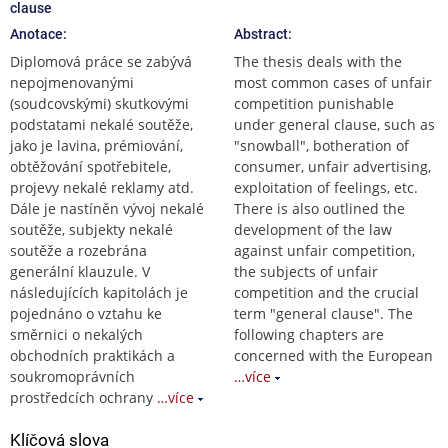
clause
Anotace:
Abstract:
Diplomová práce se zabývá
The thesis deals with the
nepojmenovanými
most common cases of unfair
(soudcovskými) skutkovými
competition punishable
podstatami nekalé soutěže,
under general clause, such as
jako je lavina, prémiování,
"snowball", botheration of
obtěžování spotřebitele,
consumer, unfair advertising,
projevy nekalé reklamy atd.
exploitation of feelings, etc.
Dále je nastíněn vývoj nekalé
There is also outlined the
soutěže, subjekty nekalé
development of the law
soutěže a rozebrána
against unfair competition,
generální klauzule. V
the subjects of unfair
následujících kapitolách je
competition and the crucial
pojednáno o vztahu ke
term "general clause". The
směrnici o nekalých
following chapters are
obchodních praktikách a
concerned with the European
soukromoprávních
…více
prostředcích ochrany
…více
Klíčová slova