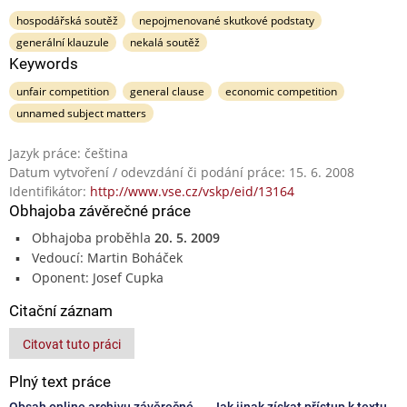
hospodářská soutěž
nepojmenované skutkové podstaty
generální klauzule
nekalá soutěž
Keywords
unfair competition
general clause
economic competition
unnamed subject matters
Jazyk práce: čeština
Datum vytvoření / odevzdání či podání práce: 15. 6. 2008
Identifikátor:
http://www.vse.cz/vskp/eid/13164
Obhajoba závěrečné práce
Obhajoba proběhla
20. 5. 2009
Vedoucí: Martin Boháček
Oponent: Josef Cupka
Citační záznam
Citovat tuto práci
Plný text práce
Obsah online archivu závěrečné
Jak jinak získat přístup k textu