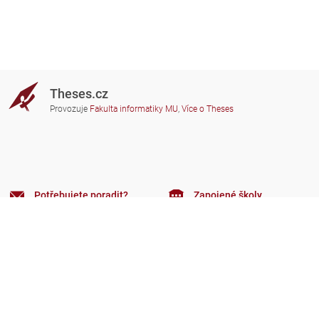
Theses.cz
Provozuje
Fakulta informatiky MU
,
Více o Theses
Potřebujete poradit?
Zapojené školy
theses@fi.muni.cz
Správci zapojených škol
Nápověda
Soukromí
Často kladené dotazy
Přístupnost
Zobrazit klasickou verzi