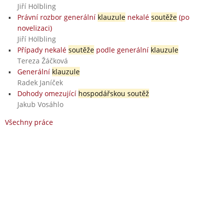
Jiří Hölbling
Právní rozbor generální
klauzule
nekalé
soutěže
(po
novelizaci)
Jiří Hölbling
Případy nekalé
soutěže
podle generální
klauzule
Tereza Žáčková
Generální
klauzule
Radek Janíček
Dohody omezující
hospodářskou soutěž
Jakub Vosáhlo
Všechny práce