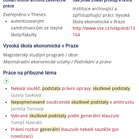
práce
Instituce archivující a
Zveřejněno v Theses:
zpřístupňující práci: Vysoká
autentizovaným
škola ekonomická v Praze
zaměstnancům ze stejné
http://www.vse.cz/vskp/eid/13
školy/fakulty
164
Vysoká škola ekonomická v Praze
Magisterský studijní program / obor:
Mezinárodní ekonomické vztahy / Podnikání a právo
Práce na příbuzné téma
Nekalá soutěž,
podstata
právní úpravy,
skutkové podstaty
Gizela Savková
Nepojmenované
soudcovské
skutkové podstaty
v antitrustu
Jarmila Tornová
Vybrané
skutkové podstaty
podle generální klauzule
Tomáš Navrátil
Právní rozbor
generální
klauzule nekalé soutěže (po
novelizaci)