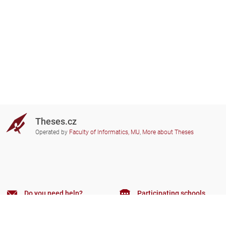
Theses.cz
Operated by
Faculty of Informatics, MU
,
More about Theses
Do you need help?
Participating schools
theses@fi.muni.cz
Administrators of educational
institutions involved