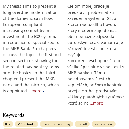
My thesis aims to present a
Cieľom mojej práce je
long overdue modernization
predstaviť problematiku
of the domestic cash flow,
zavedenia systému IG2, o
European-compliant,
ktorom sa už dlho hovorí,
increasing competitiveness
ktorý modernizuje domáci
investment, the IG2 system,
obeh peňazí, zodpovedá
introduction of specialized for
európskym očakávaniam a je
the MKB Bank. Six chapters
zároveň investíciou, ktorá
discuss the topic, the first and
zvyšuje
second sections showing the
konkurencieschopnosť, a to
the related payment systems
všetko špeciálne v spojitosti s
and the basics. In the third
MKB bankou. Tému
chapter, I present the MKB
pojednávam v šiestich
Bank. and the Giro Zrt, which
kapitolách, pričom v kapitole
is appointed
…more
prvej a druhej predstavím
základy platobných systémov,
ktoré sa na
…more
Keywords
IG2
MKB Banka
platobné systémy
cut-off
obeh peňazí