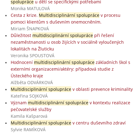
spolupráce
u dětí se specifickými potřebami
Monika MATULOVÁ
Cesta z krize.
Multidisciplinární spolupráce
v procesu
pomoci klientům s duševním onemocněním.
Miriam ŠNAPKOVÁ
Důležitost
multidisciplinární spolupráce
při řešení
nezaměstnanosti u osob žijících v sociálně vyloučených
lokalitách na Žluticku
Veronika SPOUSTOVÁ
Hodnocení
multidisciplinární spolupráce
základních škol s
externími organizacemi/aktéry: případová studie z
Ústeckého kraje
Alžběta ODVÁRKOVÁ
Multidisciplinární spolupráce
v oblasti prevence kriminality
Kateřina SOJKOVÁ
Význam
multidisciplinární spolupráce
v kontextu realizace
pečovatelské služby
Kamila Kašparová
Multidisciplinární spolupráce
v centru duševního zdraví
Sylvie RAMÍKOVÁ