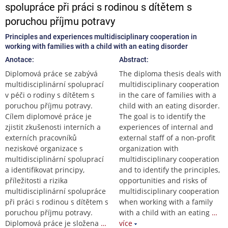
spolupráce při práci s rodinou s dítětem s
poruchou příjmu potravy
Principles and experiences multidisciplinary cooperation in
working with families with a child with an eating disorder
Anotace:
Abstract:
Diplomová práce se zabývá
The diploma thesis deals with
multidisciplinární spoluprací
multidisciplinary cooperation
v péči o rodiny s dítětem s
in the care of families with a
poruchou příjmu potravy.
child with an eating disorder.
Cílem diplomové práce je
The goal is to identify the
zjistit zkušenosti interních a
experiences of internal and
externích pracovníků
external staff of a non-profit
neziskové organizace s
organization with
multidisciplinární spoluprací
multidisciplinary cooperation
a identifikovat principy,
and to identify the principles,
příležitosti a rizika
opportunities and risks of
multidisciplinární spolupráce
multidisciplinary cooperation
při práci s rodinou s dítětem s
when working with a family
poruchou příjmu potravy.
with a child with an eating
…
Diplomová práce je složena
…
více