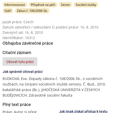
Informovanost
Příspěvek na péči
Senior
Sociální služby
Stáří
Zákon č. 106/2006 Sb.
Jazyk práce: Czech
Datum vytvoření / odevzdání či podání práce: 16. 8. 2010
Zverejniť od: 16. 8. 2010
Identifikátor: 16312
Obhajoba závěrečné práce
Citační záznam
Citovat tuto práci
Jak správně citovat práci
RUDKOVÁ, Eva. Dopady zákona č. 108/2006 Sb., o sociálních
službách, na čerpání sociálních služeb seniory. Č. Bud., 2010.
bakalářská práce (Bc.). JIHOČESKÁ UNIVERZITA V ČESKÝCH
BUDĚJOVICÍCH. Zdravotně sociální fakulta
Plný text práce
Právo: Autor si přeje
Jak jinak získat přístup k textu