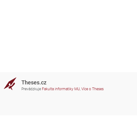
Theses.cz
Prevádzkuje
Fakulta informatiky MU
,
Více o Theses
Potrebujete poradiť?
Zapojené školy
theses@fi.muni.cz
Správcovia zapojených škôl