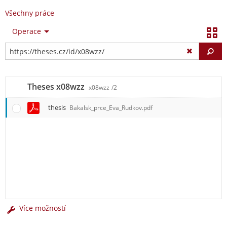
Všechny práce
Operace
Vy
Theses x08wzz
x08wzz
/2
thesis
Bakalsk_prce_Eva_Rudkov.pdf
Více možností