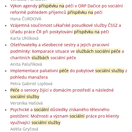
Výkon agendy
příspěvku na
péči v ORP Dačice po sociální
reformě pohledem příjemců
příspěvku na
péči
Hana ČURDOVÁ
Vzájemná součinnost Lékařské posudkové služby ČSSZ a
Úřadu práce ČR při poskytování
příspěvku na
péči
Karla Uhlíková
Ošetřovatelky a všeobecné sestry a jejich pracovní
podmínky: komparace situace ve
službách sociální péče
a
charitních
službách
sociální péče
Anita Paluříková
Implementace paliativní
péče
do pobytové
sociální služby
z
pohledu manažera
Petra Gabriel Lojdová
Péče
o seniory žijící v domácím prostředí a následné
sociální služby
Veronika Hašová
Psychické a
sociální
důsledky získaného tělesného
postižení: Možnosti a význam
sociální
práce pro klienty
využívající
sociální služby
Adéla Gryčová