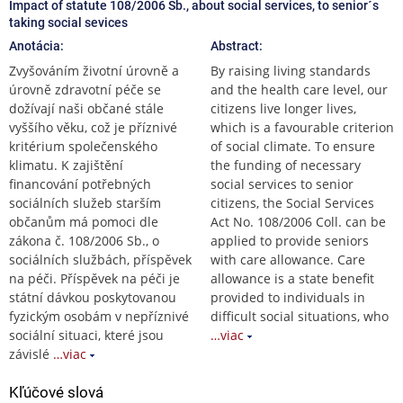
Impact of statute 108/2006 Sb., about social services, to senior´s
taking social sevices
Anotácia:
Abstract:
Zvyšováním životní úrovně a
By raising living standards
úrovně zdravotní péče se
and the health care level, our
dožívají naši občané stále
citizens live longer lives,
vyššího věku, což je příznivé
which is a favourable criterion
kritérium společenského
of social climate. To ensure
klimatu. K zajištění
the funding of necessary
financování potřebných
social services to senior
sociálních služeb starším
citizens, the Social Services
občanům má pomoci dle
Act No. 108/2006 Coll. can be
zákona č. 108/2006 Sb., o
applied to provide seniors
sociálních službách, příspěvek
with care allowance. Care
na péči. Příspěvek na péči je
allowance is a state benefit
státní dávkou poskytovanou
provided to individuals in
fyzickým osobám v nepříznivé
difficult social situations, who
sociální situaci, které jsou
…viac
závislé
…viac
Kľúčové slová