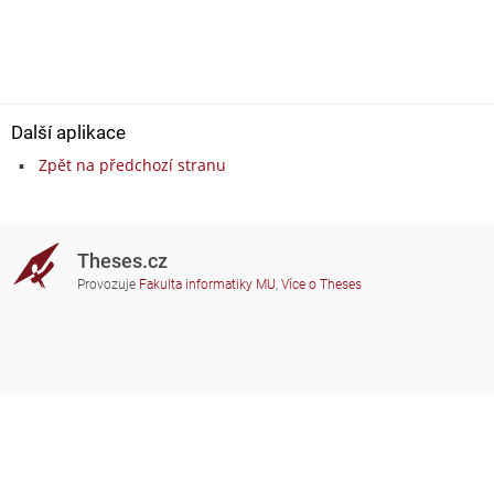
Další aplikace
Zpět na předchozí stranu
Theses.cz
Provozuje
Fakulta informatiky MU
,
Více o Theses
Potřebujete poradit?
Zapojené školy
theses@fi.muni.cz
Správci zapojených škol