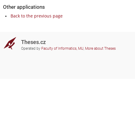
Other applications
Back to the previous page
Theses.cz
Operated by
Faculty of Informatics, MU
,
More about Theses
Do you need help?
Participating schools
theses@fi.muni.cz
Administrators of educational
institutions involved
Help
Privacy
Frequently asked questions
Accessibility
Zobrazit klasickou verzi