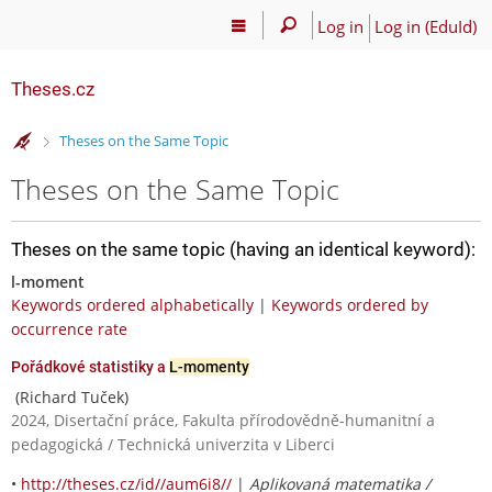
Log in
Log in (EduId)
Theses.cz
>
Theses on the Same Topic
Theses on the Same Topic
Theses on the same topic (having an identical keyword):
l-moment
Keywords ordered alphabetically
|
Keywords ordered by
occurrence rate
Pořádkové statistiky a
L-momenty
(Richard Tuček)
2024, Disertační práce, Fakulta přírodovědně-humanitní a
pedagogická / Technická univerzita v Liberci
•
http://theses.cz/id//aum6i8//
|
Aplikovaná matematika /