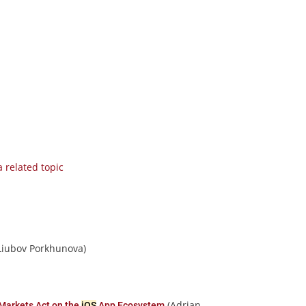
 related topic
Liubov Porkhunova)
(Adrian
 Markets Act on the
iOS
App Ecosystem