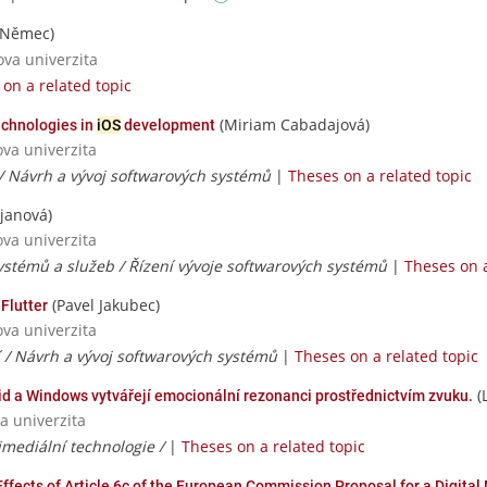
 Němec)
ova univerzita
on a related topic
(Miriam Cabadajová)
echnologies in
iOS
development
ova univerzita
 / Návrh a vývoj softwarových systémů
|
Theses on a related topic
janová)
ova univerzita
ystémů a služeb / Řízení vývoje softwarových systémů
|
Theses on a
(Pavel Jakubec)
 Flutter
ova univerzita
í / Návrh a vývoj softwarových systémů
|
Theses on a related topic
(
id a Windows vytvářejí emocionální rezonanci prostřednictvím zvuku.
a univerzita
imediální technologie /
|
Theses on a related topic
fects of Article 6c of the European Commission Proposal for a Digital