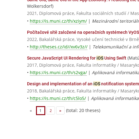
Wolkersdorf)
2021, Diplomová práce, Fakulta sociálních studií / Ma
•
https://is.muni.cz/th/xziym/
|
Mezinárodní teritoriál
Počítačové sítě založené na operačních systémech VyOS
2022, Bakalářská práce, Vysoké učení technické v Brně
•
http://theses.cz/id//xv6v3z//
|
Telekomunikační a in
(Matú
Secure JavaScript UI Rendering for
iOS
Using Swift
2017, Diplomová práce, Fakulta informatiky / Masaryk
•
https://is.muni.cz/th/s2vga/
|
Aplikovaná informatika
Design and implementation of an
iOS
notification system
2018, Bakalářská práce, Fakulta informatiky / Masaryk
•
https://is.muni.cz/th/c5lo5/
|
Aplikovaná informatika
(total: 20 theses)
«
1
2
»