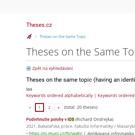
Theses.cz
>
Theses on the Same Topic
Theses on the Same To
Zpět na vyhledávání
Theses on the same topic (having an ident
ios
Keywords ordered alphabetically
|
Keywords ordered 
(total: 20 theses)
«
1
2
»
(Richard Ondrejka)
Podvrhnutie polohy v
iOS
2021, Bakalářská práce, Fakulta informatiky / Masaryk
•
https://is.muni.cz/th/vx4ti/
|
Aplikovaná informatika