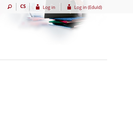
CS
Log in
Log in (EduId)