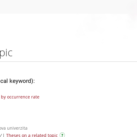
pic
ical keyword):
by occurrence rate
ova univerzita
 /
|
Theses on a related topic