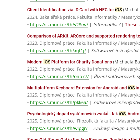
(Michal
Client Identification via ID Card with NFC for
iOS
2024, Bakalářská práce, Fakulta informatiky / Masaryk
•
https://is.muni.cz/th/v28rw/
|
Informatika /
|
Theses 
Comparison of ARKit, ARCore and supported rendering t
2023, Diplomová práce, Fakulta informatiky / Masaryk
•
https://is.muni.cz/th/xqt1j/
|
Softwarové inženýrství
(Michaela Ba
Modern
iOS
Platform for Charity Donations
2022, Diplomová práce, Fakulta informatiky / Masaryk
•
https://is.muni.cz/th/onp77/
|
Řízení softwarových s
Multiplatform Keyboard Extension for Android and
iOS
in
2025, Diplomová práce, Fakulta informatiky / Masaryk
•
https://is.muni.cz/th/pkk6a/
|
Softwarové inženýrstv
Psychologický dopad systémových zvuků: Jak
iOS
, Andro
2025, Diplomová práce, Filozofická fakulta / Masarykov
•
https://is.muni.cz/th/wlpgr/
|
Zvukový design a mult
Same Old, Same Old in the App Economy: Predicting the Ef