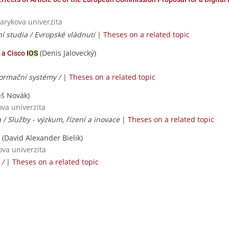
sarykova univerzita
ní studia / Evropské vládnutí
|
Theses on a related topic
(Denis Jalovecký)
 a Cisco
IOS
formační systémy /
|
Theses on a related topic
š Novák)
ova univerzita
 / Služby - výzkum, řízení a inovace
|
Theses on a related topic
(David Alexander Bielik)
ova univerzita
 /
|
Theses on a related topic