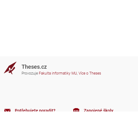
Theses.cz
Provozuje
Fakulta informatiky MU
,
Více o Theses
Potřebujete poradit?
Zapojené školy
theses@fi.muni.cz
Správci zapojených škol
Nápověda
Soukromí