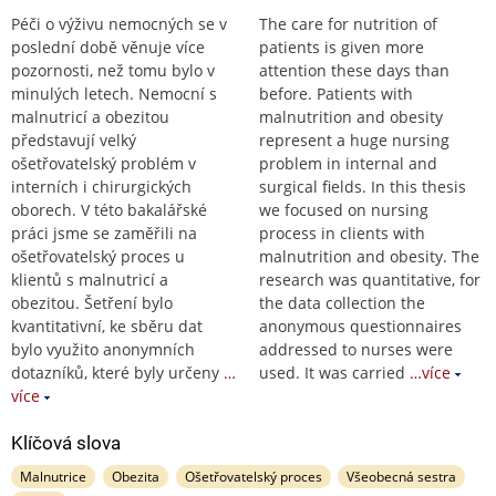
Péči o výživu nemocných se v
The care for nutrition of
poslední době věnuje více
patients is given more
pozornosti, než tomu bylo v
attention these days than
minulých letech. Nemocní s
before. Patients with
malnutricí a obezitou
malnutrition and obesity
představují velký
represent a huge nursing
ošetřovatelský problém v
problem in internal and
interních i chirurgických
surgical fields. In this thesis
oborech. V této bakalářské
we focused on nursing
práci jsme se zaměřili na
process in clients with
ošetřovatelský proces u
malnutrition and obesity. The
klientů s malnutricí a
research was quantitative, for
obezitou. Šetření bylo
the data collection the
kvantitativní, ke sběru dat
anonymous questionnaires
bylo využito anonymních
addressed to nurses were
dotazníků, které byly určeny
…
used. It was carried
…více
více
Klíčová slova
Malnutrice
Obezita
Ošetřovatelský proces
Všeobecná sestra