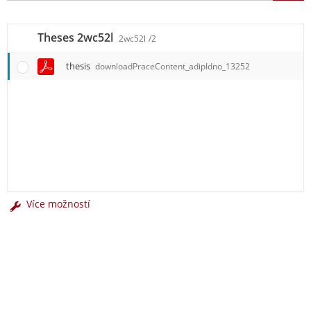
Theses 2wc52l
2wc52l
/2
thesis
downloadPraceContent_adipIdno_13252
Více možností