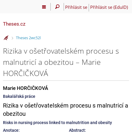
Přihlásit se
Přihlásit se (EduID)
Theses.cz
>
Theses 2wc52l
Rizika v ošetřovatelském procesu s
malnutricí a obezitou – Marie
HORČIČKOVÁ
Marie HORČIČKOVÁ
Bakalářská práce
Rizika v ošetřovatelském procesu s malnutricí a
obezitou
Risks in nursing process linked to malnutrition and obesity
Anotace:
Abstract: