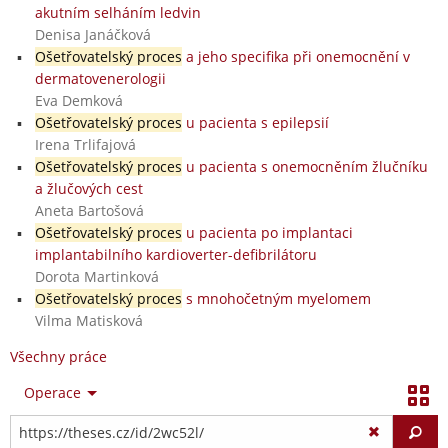
akutním selháním ledvin
Denisa Janáčková
Ošetřovatelský proces
a jeho specifika při onemocnění v
dermatovenerologii
Eva Demková
Ošetřovatelský proces
u pacienta s epilepsií
Irena Trlifajová
Ošetřovatelský proces
u pacienta s onemocněním žlučníku
a žlučových cest
Aneta Bartošová
Ošetřovatelský proces
u pacienta po implantaci
implantabilního kardioverter-defibrilátoru
Dorota Martinková
Ošetřovatelský proces
s mnohočetným myelomem
Vilma Matisková
Všechny práce
Operace
Vy