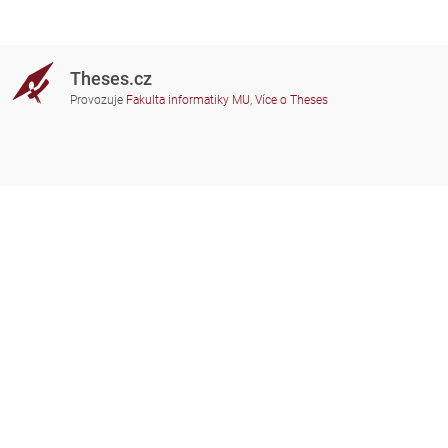
Theses.cz
Provozuje
Fakulta informatiky MU
,
Více o Theses
Potřebujete poradit?
Zapojené školy
theses@fi.muni.cz
Správci zapojených škol
Nápověda
Soukromí
Často kladené dotazy
Přístupnost
Zobrazit klasickou verzi