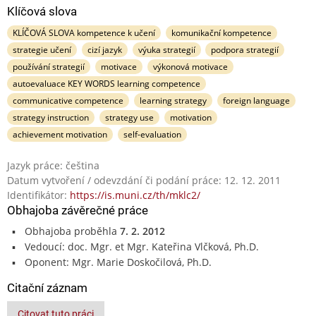
Klíčová slova
KLÍČOVÁ SLOVA kompetence k učení
komunikační kompetence
strategie učení
cizí jazyk
výuka strategií
podpora strategií
používání strategií
motivace
výkonová motivace
autoevaluace KEY WORDS learning competence
communicative competence
learning strategy
foreign language
strategy instruction
strategy use
motivation
achievement motivation
self-evaluation
Jazyk práce: čeština
Datum vytvoření / odevzdání či podání práce: 12. 12. 2011
Identifikátor:
https://is.muni.cz/th/mklc2/
Obhajoba závěrečné práce
Obhajoba proběhla
7. 2. 2012
Vedoucí: doc. Mgr. et Mgr. Kateřina Vlčková, Ph.D.
Oponent: Mgr. Marie Doskočilová, Ph.D.
Citační záznam
Citovat tuto práci