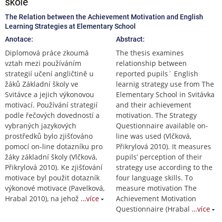
škole
The Relation between the Achievement Motivation and English
Learning Strategies at Elementary School
Anotace:
Abstract:
Diplomová práce zkoumá
The thesis examines
vztah mezi používáním
relationship between
strategií učení angličtině u
reported pupils´ English
žáků Základní školy ve
learnig strategy use from The
Svitávce a jejich výkonovou
Elementary School in Svitávka
motivací. Používání strategií
and their achievement
podle řečových dovedností a
motivation. The Strategy
vybraných jazykových
Questionnaire available on-
prostředků bylo zjišťováno
line was used (Vlčková,
pomocí on-line dotazníku pro
Přikrylová 2010). It measures
žáky základní školy (Vlčková,
pupils’ perception of their
Přikrylová 2010). Ke zjišťování
strategy use according to the
motivace byl použit dotazník
four language skills. To
výkonové motivace (Pavelková,
measure motivation The
Hrabal 2010), na jehož
…více
Achievement Motivation
Questionnaire (Hrabal
…více