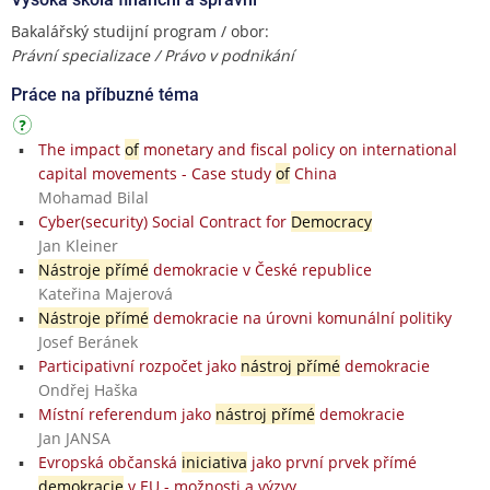
Bakalářský studijní program / obor:
Právní specializace / Právo v podnikání
Práce na příbuzné téma
The impact
of
monetary and fiscal policy on international
capital movements - Case study
of
China
Mohamad Bilal
Cyber(security) Social Contract for
Democracy
Jan Kleiner
Nástroje přímé
demokracie v České republice
Kateřina Majerová
Nástroje přímé
demokracie na úrovni komunální politiky
Josef Beránek
Participativní rozpočet jako
nástroj přímé
demokracie
Ondřej Haška
Místní referendum jako
nástroj přímé
demokracie
Jan JANSA
Evropská občanská
iniciativa
jako první prvek přímé
demokracie
v EU - možnosti a výzvy