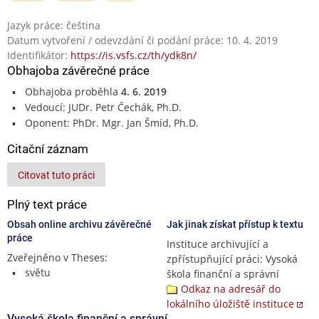
Jazyk práce: čeština
Datum vytvoření / odevzdání či podání práce: 10. 4. 2019
Identifikátor:
https://is.vsfs.cz/th/ydk8n/
Obhajoba závěrečné práce
Obhajoba proběhla
4. 6. 2019
Vedoucí: JUDr. Petr Čechák, Ph.D.
Oponent: PhDr. Mgr. Jan Šmíd, Ph.D.
Citační záznam
Citovat tuto práci
Plný text práce
Obsah online archivu závěrečné
Jak jinak získat přístup k textu
práce
Instituce archivující a
Zveřejněno v Theses:
zpřístupňující práci: Vysoká
světu
škola finanční a správní
Odkaz na adresář do
lokálního úložiště instituce
Vysoká škola finanční a správní