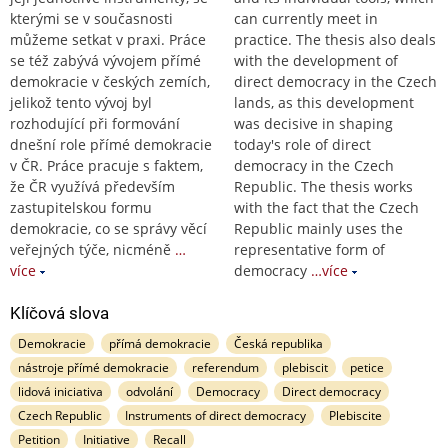
kterými se v současnosti
can currently meet in
můžeme setkat v praxi. Práce
practice. The thesis also deals
se též zabývá vývojem přímé
with the development of
demokracie v českých zemích,
direct democracy in the Czech
jelikož tento vývoj byl
lands, as this development
rozhodující při formování
was decisive in shaping
dnešní role přímé demokracie
today's role of direct
v ČR. Práce pracuje s faktem,
democracy in the Czech
že ČR využívá především
Republic. The thesis works
zastupitelskou formu
with the fact that the Czech
demokracie, co se správy věcí
Republic mainly uses the
veřejných týče, nicméně
…
representative form of
více
democracy
…více
Klíčová slova
Demokracie
přímá demokracie
Česká republika
nástroje přímé demokracie
referendum
plebiscit
petice
lidová iniciativa
odvolání
Democracy
Direct democracy
Czech Republic
Instruments of direct democracy
Plebiscite
Petition
Initiative
Recall