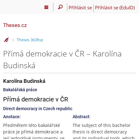
Přihlásit se
Přihlásit se (EduID)
Theses.cz
>
Theses 363fop
Přímá demokracie v ČR – Karolína
Budinská
Karolína Budinská
Bakalářská práce
Přímá demokracie v ČR
Direct democracy in Czech republic
Anotace:
Abstract:
Předmětem této bakalářské
The subject of this bachelor
práce je přímá demokracie a
thesis is direct democracy
její jednotlivé instrumenty, se
and its individual tools, which