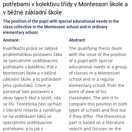
potřebami v kolektivu třídy v Montessori škole a
v běžné základní škole
The position of the pupil with special educational needs in the
class collective in the Montessori school and in ordinary
elementary school
Anotace:
Abstract:
Kvalifikační práce se zabývá
The qualifying thesis deals
problematikou postavení žáka
with the issue of the position
se speciálními vzdělávacími
of a pupil with special
potřebami v kolektivu tříd v
educational needs in a group
Montessori škole a v běžné
of classes in a Montessori
základní škole, a to pohledem
school and in a regular
jeho spolužáků. Cílem je
elementary school, from the
porovnat toto postavení v
point of view of his
obou typech škol a zjistit, zda
classmates. The aim is to
se liší. Teoretická část vychází
compare this position in both
z literární rešerše a zaměřuje
types of schools and find out
se na vzdělávání žáků se
if they differ. The theoretical
speciálními vzdělávacími
part is based on a literature
potřebami, a to jak z
search and focuses on the