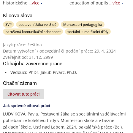
historického
…více
education of pupils
…více
Klíčová slova
SVP
postavení žáka ve třídě
Montessori pedagogika
narušená komunikační schopnost
sociální klima školní třídy
Jazyk práce: čeština
Datum vytvoření / odevzdání či podání práce: 29. 4. 2024
Zveřejnit od: 31. 12. 2999
Obhajoba závěrečné práce
Vedoucí: PhDr. Jakub Pivarč, Ph.D.
Citační záznam
Citovat tuto práci
Jak správně citovat práci
LUDVÍKOVÁ, Pavla. Postavení žáka se speciálními vzdělávacími
potřebami v kolektivu třídy v Montessori škole a v běžné
základní škole. Ústí nad Labem, 2024. bakalářská práce (Bc.).