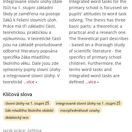
Integrované slovní úlohy (dále
Integrated word tasks for the
ISÚ) na 1. stupni základní
primary school is focussed on
školy je zaměřena na postoje
pupils' attitudes to word task
žáků k řešení slovních úloh.
solving. The thesis has three
Práce má tři základní části,
basic parts: a theoretical, a
teoretickou, praktickou a
practical and a research one.
výzkumnou. V teoretické části
The theoretical part describes
jsou na základě prostudované
- based on a thorough study
odborné literatury popsána
of scientific literature - the
specifika žáka mladšího
specifics of primary school
školního věku. Dále jsou zde
children. Furthermore, the
vymezeny pojmy slovní úlohy
terms word tasks and
a integrované slovní úlohy. V
integrated word tasks are
teoretické
…více
defined
…více
Klíčová slova
slovní úlohy na 1. stupni ZŠ
integrované slovní úlohy na 1. stupni ZŠ
žák mladšího školního období
mezipředmětové vztahy
didaktický test
Jazyk práce: čeština