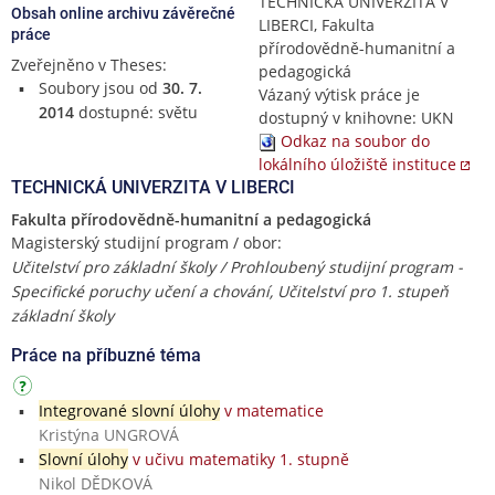
TECHNICKÁ UNIVERZITA V
Obsah online archivu závěrečné
LIBERCI, Fakulta
práce
přírodovědně-humanitní a
Zveřejněno v Theses:
pedagogická
Soubory jsou od
30. 7.
Vázaný výtisk práce je
2014
dostupné: světu
dostupný v knihovne: UKN
Odkaz na soubor do
lokálního úložiště instituce
TECHNICKÁ UNIVERZITA V LIBERCI
Fakulta přírodovědně-humanitní a pedagogická
Magisterský studijní program / obor:
Učitelství pro základní školy / Prohloubený studijní program -
Specifické poruchy učení a chování, Učitelství pro 1. stupeň
základní školy
Práce na příbuzné téma
Integrované slovní úlohy
v matematice
Kristýna UNGROVÁ
Slovní úlohy
v učivu matematiky 1. stupně
Nikol DĚDKOVÁ