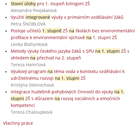
Slovní úlohy
pro 1. stupeň bilingvní ZŠ
Alexandra Povjakalová
Využití
integrované
výuky v primárním vzdělávání žáků
Petra ŠNOBLOVÁ
Postoje učitelů
1. stupně
ZŠ
na
školách bez environmentální
profilace k environmentální výchově
na
1. stupni ZŠ
Lenka Blahynková
Metody výuky českého jazyka žáků s SPU
na 1. stupni
ZŠ s
ohledem
na
přechod na 2. stupeň
Tereza Hamrlová
Výukový program
na
téma voda v kontextu vzdělávání k
udržitelnému rozvoji
na 1. stupni
ZŠ
Kristýna Steinochová
Integrace hudebně-pohybových činností do výuky
na 1.
stupni
ZŠ s důrazem
na
rozvoj sociálních a emočních
kompetencí
Tereza Chaloupková
Všechny práce