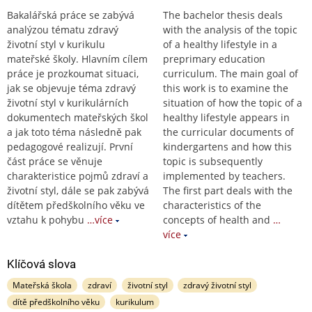
Bakalářská práce se zabývá
The bachelor thesis deals
analýzou tématu zdravý
with the analysis of the topic
životní styl v kurikulu
of a healthy lifestyle in a
mateřské školy. Hlavním cílem
preprimary education
práce je prozkoumat situaci,
curriculum. The main goal of
jak se objevuje téma zdravý
this work is to examine the
životní styl v kurikulárních
situation of how the topic of a
dokumentech mateřských škol
healthy lifestyle appears in
a jak toto téma následně pak
the curricular documents of
pedagogové realizují. První
kindergartens and how this
část práce se věnuje
topic is subsequently
charakteristice pojmů zdraví a
implemented by teachers.
životní styl, dále se pak zabývá
The first part deals with the
dítětem předškolního věku ve
characteristics of the
vztahu k pohybu
…více
concepts of health and
…
více
Klíčová slova
Mateřská škola
zdraví
životní styl
zdravý životní styl
dítě předškolního věku
kurikulum