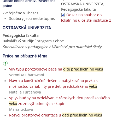
Obsah online archivu závěrečné
OSTRAVSKÁ UNIVERZITA,
práce
Pedagogická fakulta
Zveřejněno v Theses:
Odkaz na soubor do
Soubory jsou nedostupné.
lokálního úložiště instituce
OSTRAVSKÁ UNIVERZITA
Pedagogická fakulta
Bakalářský studijní program / obor:
Specializace v pedagogice / Učitelství pro mateřské školy
Práce na příbuzné téma
Vliv typu porozvodové péče na
dítě předškolního věku
Veronika Charawani
Návrh a konštrukčné riešenie nábytkového prvku s
možnosťou variability pre deti predškolského
veku
Natália Turčanová
Vplyv hudby na vzdelávanie rómskych detí predškolského
veku
zo znevýhodnených skupín
Mária Ličková
Rozvoj prostorové orientace u
dětí předškolního věku