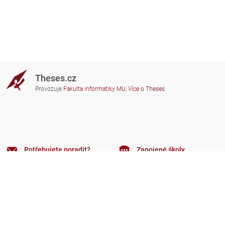
Theses.cz
Provozuje
Fakulta informatiky MU
,
Více o Theses
Potřebujete poradit?
Zapojené školy
theses@fi.muni.cz
Správci zapojených škol
Nápověda
Soukromí
Často kladené dotazy
Přístupnost