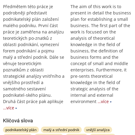
Předmětem této práce je
The aim of this work is to
podrobněji představit
present in detail the business
podnikatelský plán založení
plan for establishing a small
malého podniku. První část
business. The first part of the
práce je zaměřena na analýzu
work is focused on the
teoretických po-znatků z
analysis of theoretical
oblasti podnikání, vymezení
knowledge in the field of
forem podnikání a pojmu
business, the definition of
malý a střední podnik. Dále se
business forms and the
věnuje teoretickým
concept of small and middle
poznatkům z oblasti
enterprises. Furthermore, it
strategické analýzy vnitřního a
pre-sents theoretical
vnějšího prostředí a
knowledge in the field of
samotného sestavení
strategic analysis of the
podnikatel-ského plánu.
internal and external
Druhá část práce pak aplikuje
environment
…více
…více
Klíčová slova
podnikatelský plán
malý a střední podnik
vnější analýza