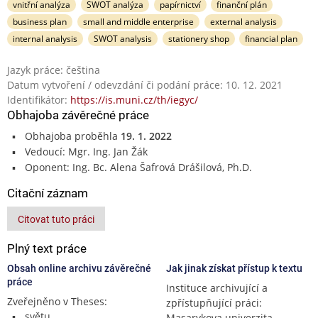
vnitřní analýza
SWOT analýza
papírnictví
finanční plán
business plan
small and middle enterprise
external analysis
internal analysis
SWOT analysis
stationery shop
financial plan
Jazyk práce: čeština
Datum vytvoření / odevzdání či podání práce: 10. 12. 2021
Identifikátor:
https://is.muni.cz/th/iegyc/
Obhajoba závěrečné práce
Obhajoba proběhla
19. 1. 2022
Vedoucí: Mgr. Ing. Jan Žák
Oponent: Ing. Bc. Alena Šafrová Drášilová, Ph.D.
Citační záznam
Citovat tuto práci
Plný text práce
Obsah online archivu závěrečné
Jak jinak získat přístup k textu
práce
Instituce archivující a
Zveřejněno v Theses:
zpřístupňující práci:
světu
Masarykova univerzita,