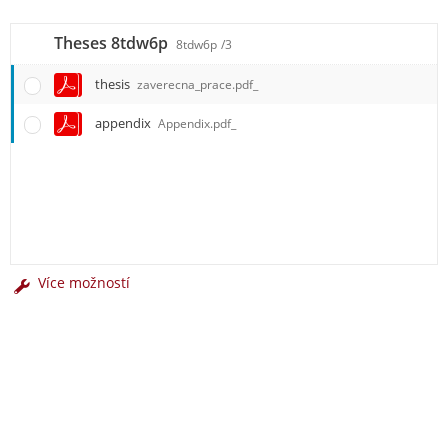
Theses 8tdw6p
8tdw6p
/3
thesis
zaverecna_prace.pdf_
appendix
Appendix.pdf_
Více možností