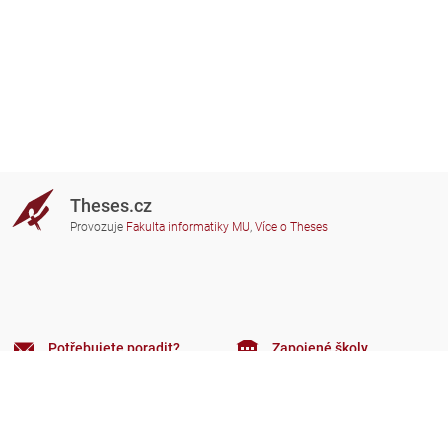
Theses.cz
Provozuje
Fakulta informatiky MU
,
Více o Theses
Potřebujete poradit?
Zapojené školy
theses@fi.muni.cz
Správci zapojených škol
Nápověda
Soukromí
Často kladené dotazy
Přístupnost